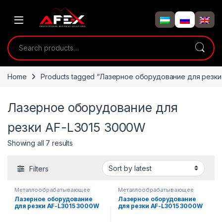
Skip to navigation
Skip to content
Search for:
Home
Products tagged “Лазерное оборудование для резки
Лазерное оборудование для
резки AF-L3015 3000W
Showing all 7 results
Filters
Металлообрабатывающее
Металлообрабатывающее
оборудование
оборудование
Лазерное оборудование
Лазерное оборудование
для резки AF-L3015 3000W
для резки AF-L3015 3000W