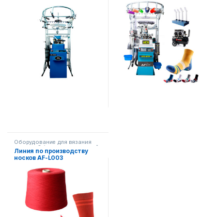
роботизированной
технологией AFX-8FTP
Оборудование для вязания
носков
,
Оборудование легкой
Линия по производству
промышленности
носков AF-L003