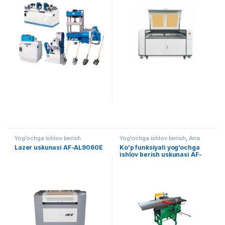
Yog'ochga ishlov berish
Yog'ochga ishlov berish
,
Arra
Lazer uskunasi AF-AL9060E
Ko’p funksiyali yog’ochga
ishlov berish uskunasi AF-
PF16