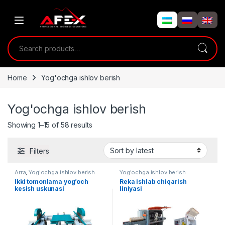
Skip to navigation
Skip to content
Search for:
Home
Yog'ochga ishlov berish
Yog'ochga ishlov berish
Showing 1–15 of 58 results
Filters
Arra
,
Yog'ochga ishlov berish
Yog'ochga ishlov berish
Ikki tomonlama yog’och
Reka ishlab chiqarish
kesish uskunasi
liniyasi