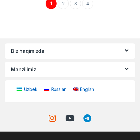
1
2
3
4
Biz haqimizda
Manzilimiz
Uzbek
Russian
English