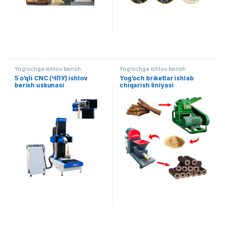
Yog'ochga ishlov berish
Yog'ochga ishlov berish
5 o’qli CNC (ЧПУ) ishlov
Yog’och briketlar ishlab
berish uskunasi
chiqarish liniyasi