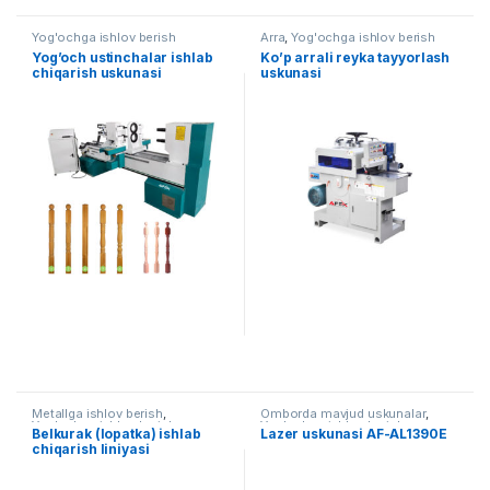
Yog'ochga ishlov berish
Arra
,
Yog'ochga ishlov berish
Yog’och ustinchalar ishlab
Ko’p arrali reyka tayyorlash
chiqarish uskunasi
uskunasi
Metallga ishlov berish
,
Omborda mavjud uskunalar
,
Yog'ochga ishlov berish
Yog'ochga ishlov berish
Belkurak (lopatka) ishlab
Lazer uskunasi AF-AL1390E
chiqarish liniyasi