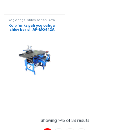
Yog'ochga ishlov berish
,
Arra
Ko’p funksiyali yog’ochga
ishlov berish AF-MQ442A
Showing 1–15 of 58 results