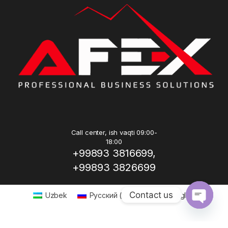
Call center, ish vaqti 09:00-
18:00
+99893 3816699,
+99893 3826699
Contact us
Uzbek
Русский
(
Russian
)
English
Open ch