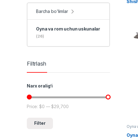
Shis
Barcha bo'limlar
Oyna va rom uchun uskunalar
(26)
Filtrlash
Narx oralig’i
Price:
$0
—
$29,700
Min price
Max price
Filter
Oyna 
Oyna