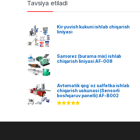
Tavsiya etiladi
Kir yuvish kukuni ishlab chiqarish
liniyasi
Samorez (burama mix) ishlab
chiqarish liniyasi AF-008
Avtomatik qog`oz salfetka ishlab
chiqarish uskunasi (Sensorli
boshqaruv panelli) AF-B002
Rated
5.00
out of 5