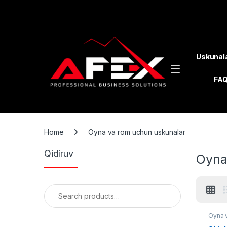
Skip to navigation
Skip to content
Uskunal
FA
Home
Oyna va rom uchun uskunalar
Qidiruv
Oyna
Search for:
Oyna 