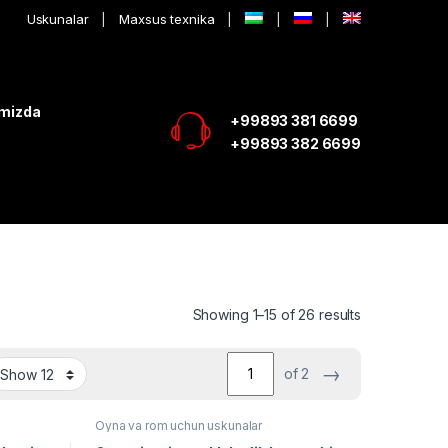
Uskunalar
Maxsus texnika
imizda
+99893 381 6699
+99893 382 6699
Showing 1–15 of 26 results
→
of 2
Oyna va rom uchun uskunalar