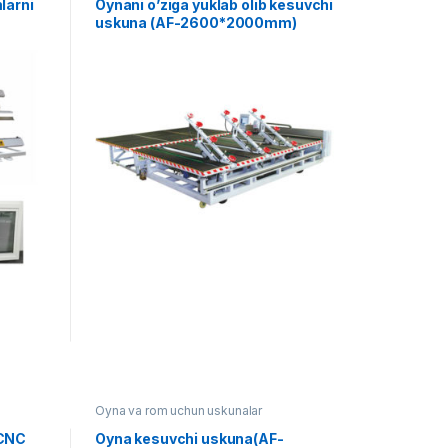
larni
Oynani o’ziga yuklab olib kesuvchi
uskuna (AF-2600*2000mm)
Oyna va rom uchun uskunalar
-CNC
Oyna kesuvchi uskuna(AF-