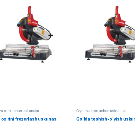
va rom uchun uskunalar
Oyna va rom uchun uskunalar
l oxirini frezerlash uskunasi
Qo`lda teshish-o`yish usku