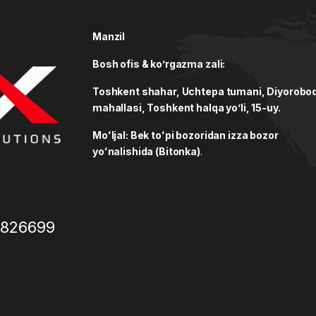
Manzil
Bosh ofis & ko’rgazma zali:
Toshkent shahar, Uchtepa tumani, Diyorobo
mahallasi, Toshkent halqa yo’li, 15-uy.
Moʻljal: Bek toʻpi bozoridan izza bozor
yoʻnalishida (Bitonka)
.
3826699