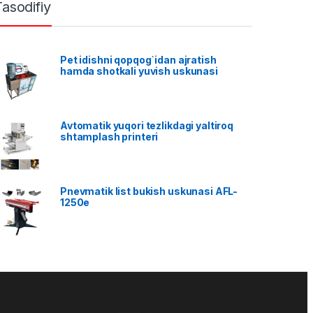
Tasodifiy
Pet idishni qopqog`idan ajratish
hamda shotkali yuvish uskunasi
Avtomatik yuqori tezlikdagi yaltiroq
shtamplash printeri
Pnevmatik list bukish uskunasi AFL-
1250e