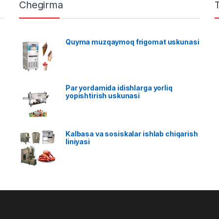
Chegirma
Quyma muzqaymoq frigomat uskunasi
Par yordamida idishlarga yorliq
yopishtirish uskunasi
Kalbasa va sosiskalar ishlab chiqarish
liniyasi