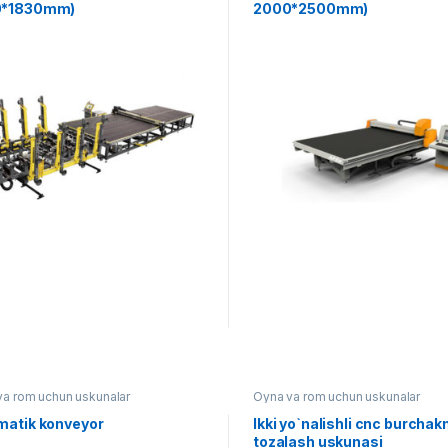
0*1830mm)
2000*2500mm)
va rom uchun uskunalar
Oyna va rom uchun uskunalar
matik konveyor
Ikki yo`nalishli cnc burchak
tozalash uskunasi