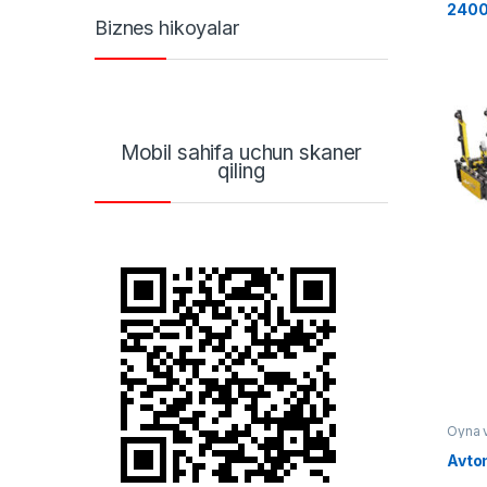
240
Biznes hikoyalar
Mobil sahifa uchun skaner
qiling
Oyna 
Avto