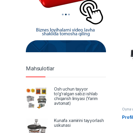
Mahsulotlar
Osh uchun tayyor
to‘g‘ralgan sabzi ishlab
chiqarish liniyasi (Yarim
avtomat)
Oyna 
Profi
Kunafa xamirini tayyorlash
uskunasi