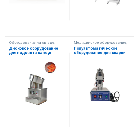
Оборудование на складе
,
Медицинское оборудование
,
Упаковочное оборудование
,
Оборудование на складе
Дисковое оборудование
Полуавтоматическое
Медицинское оборудование
для подсчета капсул
оборудование для сварки
резины с ультразвуковой
маской