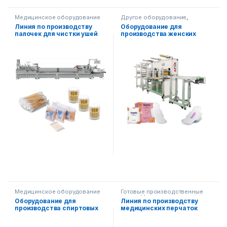
Медицинское оборудование
Другое оборудование
,
Обработка бумаги
,
Линия по производству
Оборудование для
Медицинское оборудование
палочек для чистки ушей
производства женских
гигиенических прокладок
Медицинское оборудование
Готовые производственные
линии
,
Медицинское
Оборудование для
Линия по производству
оборудование
производства спиртовых
медицинских перчаток
дезинфицирующих
(нитрил/латекс)
салфеток