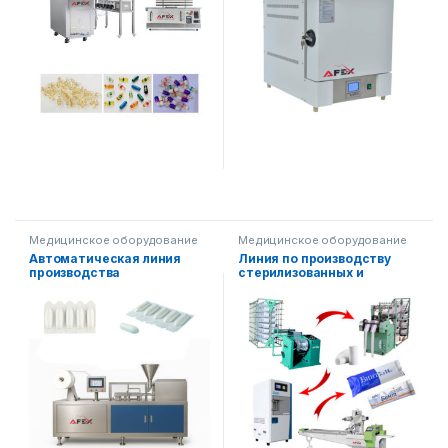
Медицинское оборудование
Медицинское оборудование
Автоматическая линия
Линия по производству
производства
стерилизованных и
медицинских
нестерилизованных
суппозиториев AF-1LS
медицинских бинтов