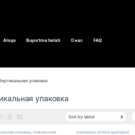
Aloqa
Buyurtma holati
О нас
FAQ
Вертикальная упаковка
икальная упаковка
кальная упаковка
,
Упаковочное
Qadoqlash
,
Vertikal qadoqlash