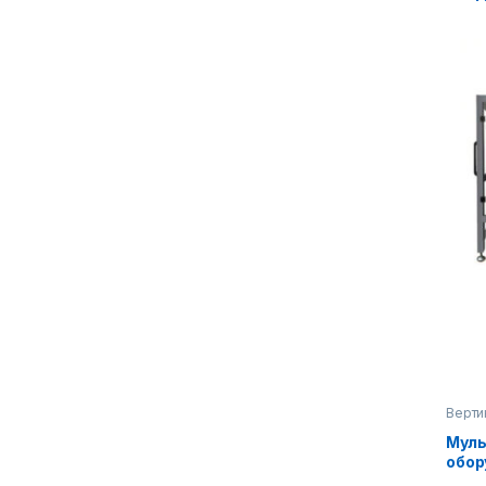
поро
Верти
обору
Муль
обор