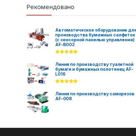
Рекомендовано
Автоматическое оборудование дл
производства бумажных салфеток
(с сенсорной панелью управления)
AF-B002
Rated
5.00
out of 5
Линия по производству туалетной
бумаги и бумажных полотенец AF-
L016
Rated
5.00
out of 5
Линия по производству саморезов
AF-008