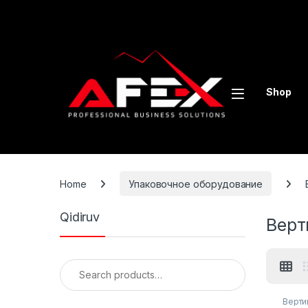
Skip to navigation
Skip to content
Shop
Home
Упаковочное оборудование
Qidiruv
Верт
Search for:
Верти