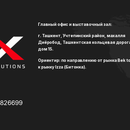
Главный офис и выставочный зал:
г. Ташкент, Учтепинский район, махалля
Диёробод, Ташкентская кольцевая дорог
дом 15.
Ориентир: по направлению от рынка Bek to
к рынку Izza (Битонка).
3826699