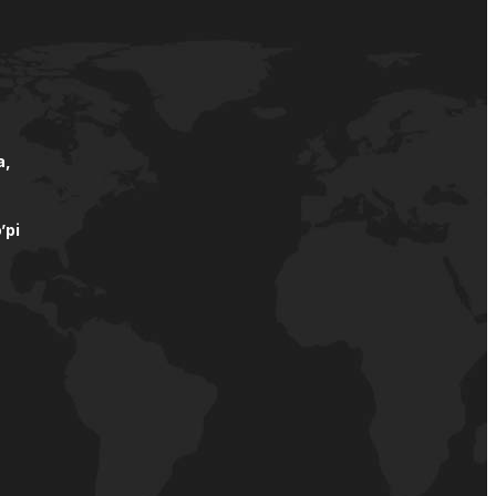
а,
’pi