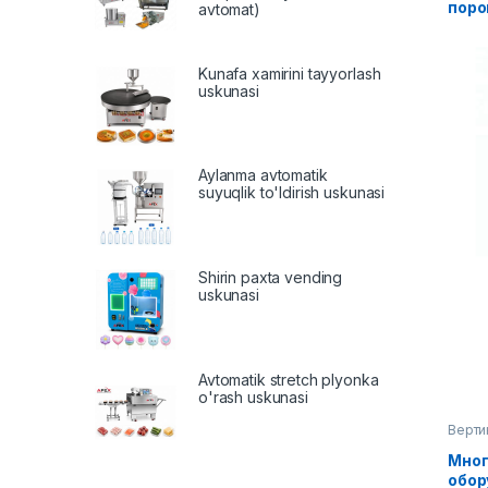
поро
avtomat)
Kunafa xamirini tayyorlash
uskunasi
Aylanma avtomatik
suyuqlik to'ldirish uskunasi
Shirin paxta vending
uskunasi
Avtomatik stretch plyonka
o'rash uskunasi
Верти
обору
Мног
обор