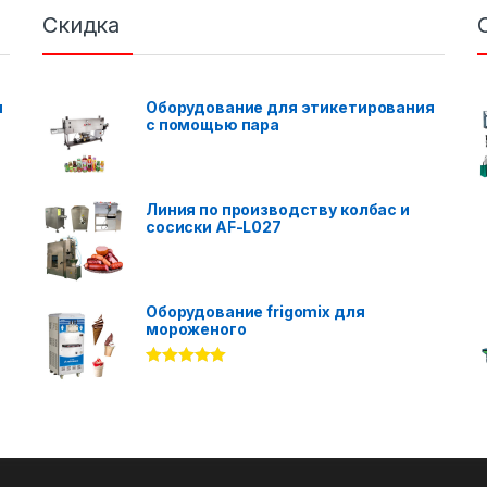
Скидка
я
Оборудование для этикетирования
с помощью пара
Линия по производству колбас и
сосиски AF-L027
Оборудование frigomix для
мороженого
Rated
5.00
out of 5