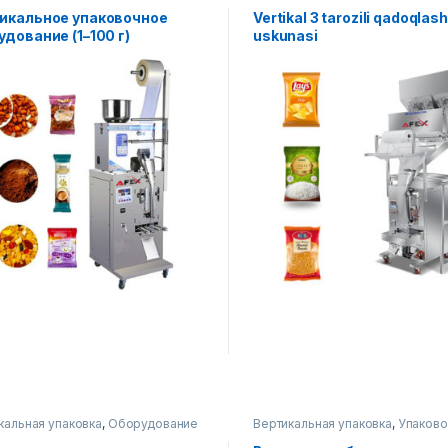
дование
икальное упаковочное
Vertikal 3 tarozili qadoqlash
удование (1–100 г)
uskunasi
кальная упаковка
,
Оборудование
Вертикальная упаковка
,
Упаков
ладе
,
Упаковочное оборудование
оборудование