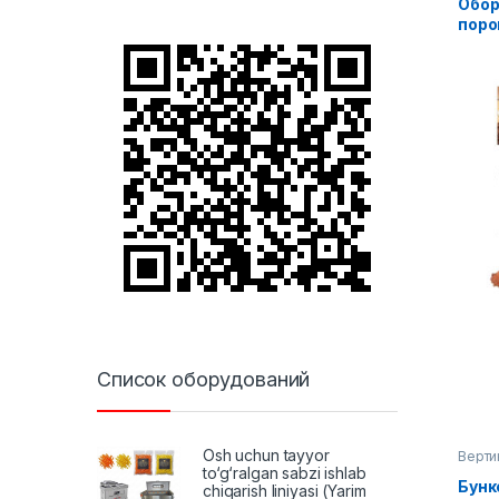
Обор
поро
шнек
Список оборудований
Osh uchun tayyor
Верти
обору
to‘g‘ralgan sabzi ishlab
Бунк
chiqarish liniyasi (Yarim