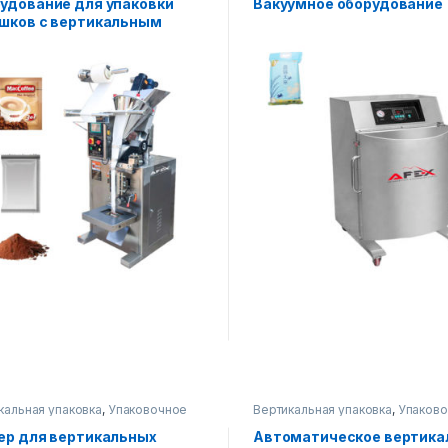
удование для упаковки
Вакуумное оборудование
шков с вертикальным
ом (3-ходовое)
кальная упаковка
,
Упаковочное
Вертикальная упаковка
,
Упаков
дование
оборудование
ер для вертикальных
Автоматическое вертика