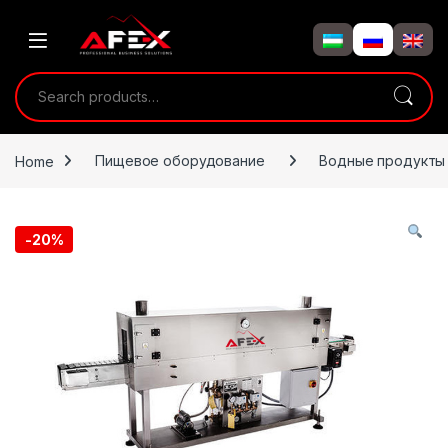
Skip to navigation
Skip to content
Search for:
Home
Пищевое оборудование
Водные продукты
-
20%