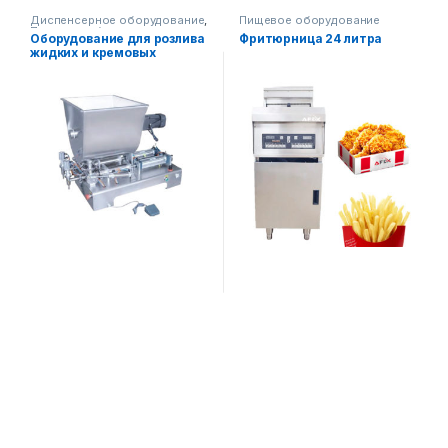
Диспенсерное оборудование
,
Пищевое оборудование
Пищевое оборудование
,
Оборудование для розлива
Фритюрница 24 литра
Упаковочное оборудование
жидких и кремовых
продуктов