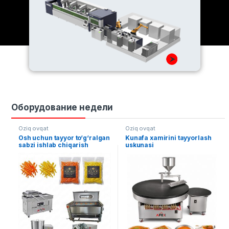
Оборудование недели
Oziq ovqat
Oziq ovqat
Osh uchun tayyor to‘g‘ralgan
Kunafa xamirini tayyorlash
sabzi ishlab chiqarish
uskunasi
liniyasi (Yarim avtomat)