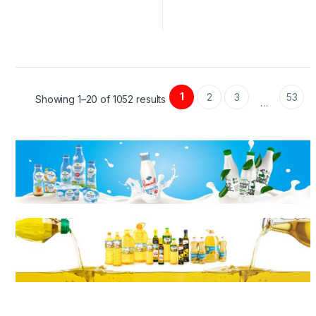
1
2
3
53
Showing 1–20 of 1052 results
…