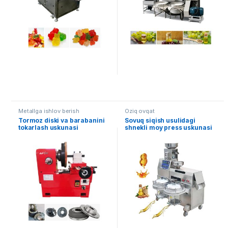
Metallga ishlov berish
Oziq ovqat
Tormoz diski va barabanini
Sovuq siqish usulidagi
tokarlash uskunasi
shnekli moy press uskunasi