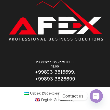
Call center, ish vaqti 09:00-
18:00
+99893 3816699,
+99893 3826699
Uzbek
(
Узбекский
)
Русский
Contact us
English
(
Английский
)
Open ch