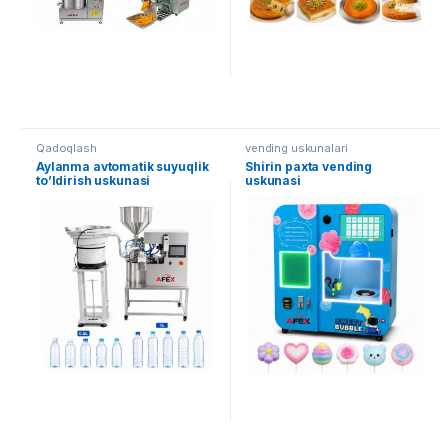
Qadoqlash
vending uskunalari
Aylanma avtomatik suyuqlik
Shirin paxta vending
to’ldirish uskunasi
uskunasi