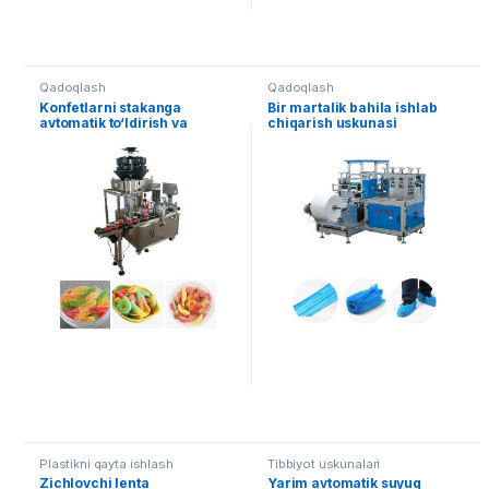
Qadoqlash
Qadoqlash
Konfetlarni stakanga
Bir martalik bahila ishlab
avtomatik to‘ldirish va
chiqarish uskunasi
qopqoq yopish uskunasi
Plastikni qayta ishlash
Tibbiyot uskunalari
Zichlovchi lenta
Yarim avtomatik suyuq