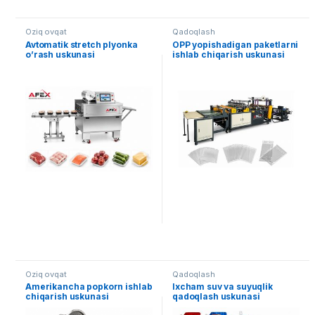
Oziq ovqat
Qadoqlash
Avtomatik stretch plyonka
OPP yopishadigan paketlarni
o’rash uskunasi
ishlab chiqarish uskunasi
Oziq ovqat
Qadoqlash
Amerikancha popkorn ishlab
Ixcham suv va suyuqlik
chiqarish uskunasi
qadoqlash uskunasi