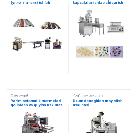
(уплотнитель) ishlab
kapsulalar ishlab chiqarish
chiqarish ekstruziya liniyasi
liniyasi
Oziq ovqat
Yog' moy uskunalari
Yarim avtomatik marmelad
Uzum danagidan moy olish
qoliplash va quyish uskunasi
uskunasi