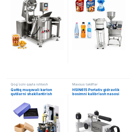
Qog`ozni qayta ishlash
Maxsus takliflar
Qattiq muqovali karton
HSIN615 Portativ gidravlik
qutilarni shakllantirish
bosimni kalibrlash nasosi
uskunasi