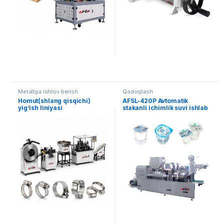
Metallga ishlov berish
Qadoqlash
Homut(shlang qisqichi)
AFSL-420P Avtomatik
yig‘ish liniyasi
stakanli ichimlik suvi ishlab
chiqarish uskunasi