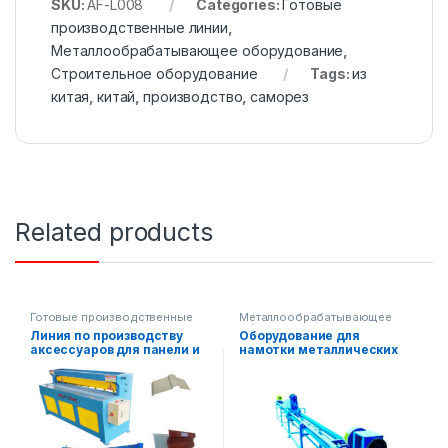
SKU:
AF-L008
Categories:
Готовые
производственные линии
,
Металлообрабатывающее оборудование
,
Строительное оборудование
Tags:
из
китая
,
китай
,
производство
,
саморез
Related products
Готовые производственные
Металлообрабатывающее
линии
,
оборудование
Линия по производству
Оборудование для
Металлообрабатывающее
аксессуаров для панели и
намотки металлических
оборудование
,
Строительное
оборудование
крыши AF-L029
труб AF-N6