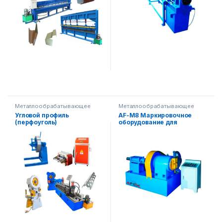
Металлообрабатывающее
Металлообрабатывающее
оборудование
,
Строительное
оборудование
Угловой профиль
AF-M8 Маркировочное
оборудование
(перфоуголь)
оборудование для
Оборудование для
металлических труб
производства