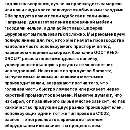
задаются вопросом, лучше ли производить саморезы,
или наши люди часто пользуются обычными гвоздями.
Оба продукта имеют свои удобства и свои ниши.
Например, для изготовления деревянной мебели
гвоздями нельзя, а для асбестовых шиферов
шуруповертом пользоваться сложно. Мы рекомендуем
полную линию для тех, кто хочет начать производство
наиболее часто используемого просторечия под
названием «черный саморез». Компания ООО “AFEX-
GROUP” решила порекомендовать линейку,
усовершенствованную в результате многолетних
исследований. Некоторые из продуктов Samorez,
выпускаемые нашими нынешними местными
производителями, возражают против того, что
головная часть быстро ломается или ржавеет через
короткий промежуток времени. И многие думают, что
из сырья, от правильного сырья многое зависит, но так
как качество продукции двух разных производителей,
использующих один и тот же тип провода С1022,
разное, то погрешность в производственном
оборудовании или зависит на процесс в нем.