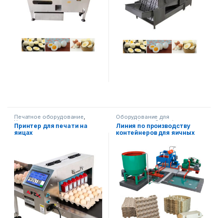
Печатное оборудование
,
Оборудование для
Упаковочное оборудование
переработки
,
Обработка
Принтер для печати на
Линия по производству
бумаги
яицах
контейнеров для яичных
хлопьев