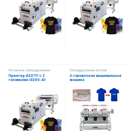
Печатное оборудование
Оборудование легкой
промышленности
Принтер A3 DTF с 2
3-головочная вышивальная
головками i3200-A1
машина