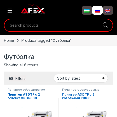
Skip to navigation
Skip to content
Search for:
Home
Products tagged “Футболка”
Футболка
Showing all 6 results
Filters
Печатное оборудование
Печатное оборудование
Принтер A3 DTF с 2
Принтер A3 DTF с 2
головками XP600
головками F1080