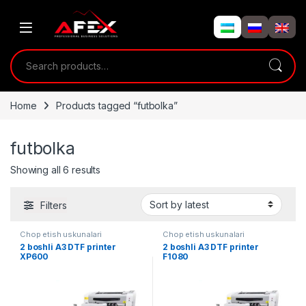
Skip to navigation
Skip to content
Search for:
Home
Products tagged “futbolka”
futbolka
Showing all 6 results
Filters
Chop etish uskunalari
Chop etish uskunalari
2 boshli A3 DTF printer
2 boshli A3 DTF printer
XP600
F1080