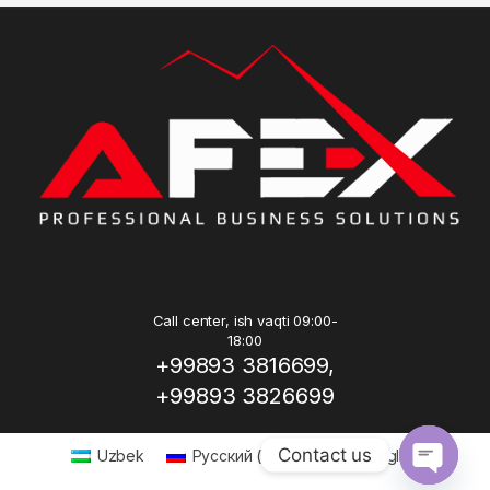
Call center, ish vaqti 09:00-
18:00
+99893 3816699,
+99893 3826699
Contact us
Uzbek
Русский
(
Russian
)
English