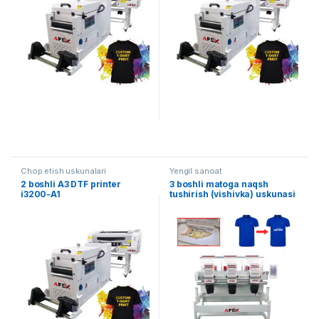
Chop etish uskunalari
Yengil sanoat
2 boshli A3 DTF printer
3 boshli matoga naqsh
i3200-A1
tushirish (vishivka) uskunasi