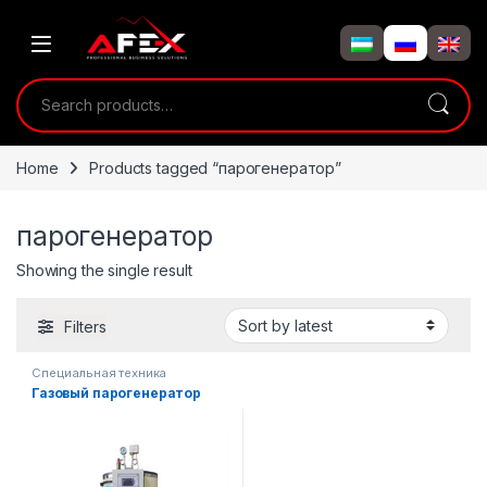
Skip to navigation
Skip to content
Search for:
Home
Products tagged “парогенератор”
парогенератор
Showing the single result
Filters
Специальная техника
Газовый парогенератор