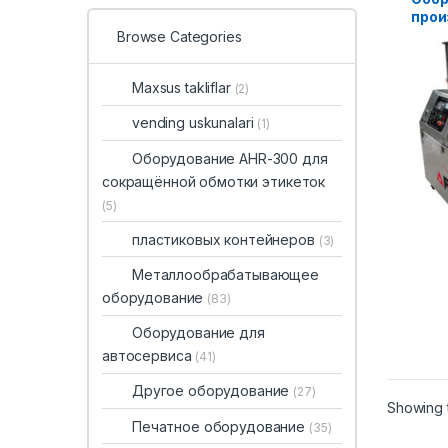
прои
пало
Browse Categories
Maxsus takliflar
(2)
vending uskunalari
(1)
Оборудование AHR-300 для
сокращённой обмотки этикеток
(5)
пластиковых контейнеров
(3)
Металлообрабатывающее
оборудование
(83)
Оборудование для
автосервиса
(41)
Другое оборудование
(27)
Showing t
Печатное оборудование
(35)