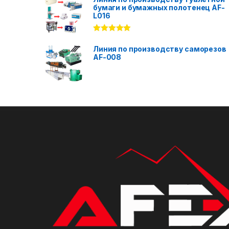
бумаги и бумажных полотенец AF-
L016
Rated
5.00
out of 5
Линия по производству саморезов
AF-008