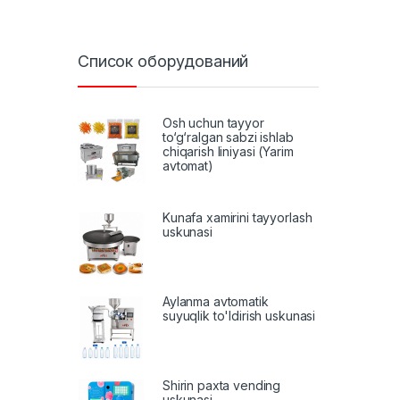
Список оборудований
Osh uchun tayyor
to‘g‘ralgan sabzi ishlab
chiqarish liniyasi (Yarim
avtomat)
Kunafa xamirini tayyorlash
uskunasi
Aylanma avtomatik
suyuqlik to'ldirish uskunasi
Shirin paxta vending
uskunasi