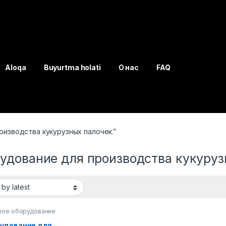
Aloqa
Buyurtma holati
О нас
FAQ
оизводства кукурузных палочек.”
удование для производства кукуруз
ое оборудование
удование для