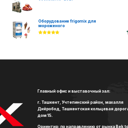
Оборудование frigomix для
мороженого
Rated
5.00
out of 5
Главный офис и выставочный зал:
г. Ташкент, Учтепинский район, махалля
Диёробод, Ташкентская кольцевая дорог
дом 15.
Ориентир: по направлению от рынка Bek to