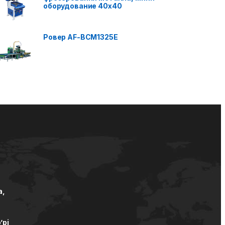
оборудование 40x40
Ровер AF-BCM1325E
а,
’pi