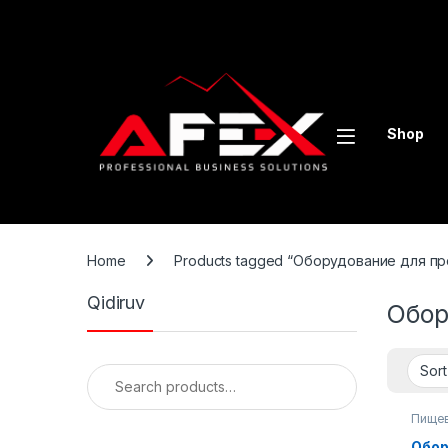
Skip to navigation
Skip to content
Shop
Home
Products tagged “Оборудование для пр
Qidiruv
Обор
Search for:
Пищев
Обор