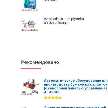
Avtomatik stretch plyonka
o'rash uskunasi
Рекомендовано
Автоматическое оборудование дл
производства бумажных салфеток
(с сенсорной панелью управления)
AF-B002
Rated
5.00
out of 5
Линия по производству туалетной