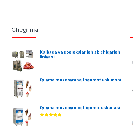
Chegirma
Kalbasa va sosiskalar ishlab chiqarish
liniyasi
Quyma muzqaymoq frigomat uskunasi
Quyma muzqaymoq frigomix uskunasi
Rated
5.00
out of 5