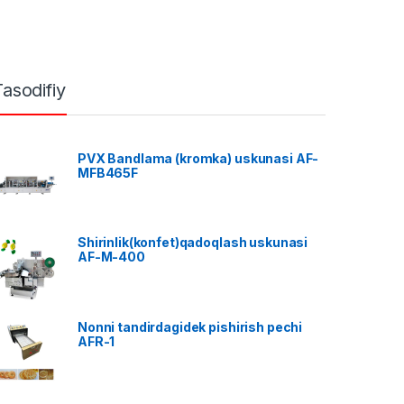
Tasodifiy
PVX Bandlama (kromka) uskunasi AF-
MFB465F
Shirinlik(konfet)qadoqlash uskunasi
AF-M-400
Nonni tandirdagidek pishirish pechi
AFR-1