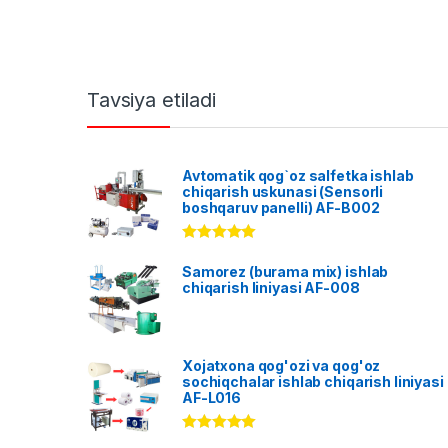
Tavsiya etiladi
Avtomatik qog`oz salfetka ishlab
chiqarish uskunasi (Sensorli
boshqaruv panelli) AF-B002
Rated
5.00
out of 5
Samorez (burama mix) ishlab
chiqarish liniyasi AF-008
Xojatxona qog'ozi va qog'oz
sochiqchalar ishlab chiqarish liniyasi
AF-L016
Rated
5.00