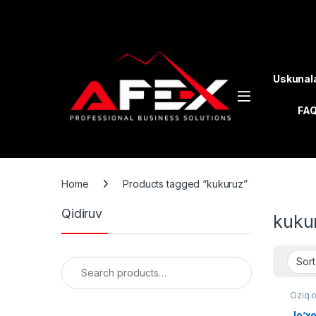
Skip to navigation
Skip to content
Uskunal
FA
Home
Products tagged “kukuruz”
Qidiruv
kuku
Search for:
Oziq 
Jo’xo