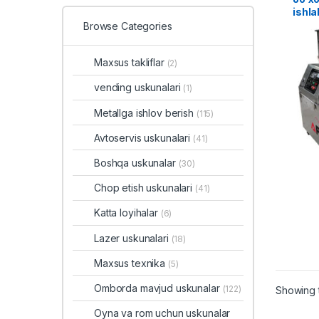
ishla
Browse Categories
Maxsus takliflar
(2)
vending uskunalari
(1)
Metallga ishlov berish
(115)
Avtoservis uskunalari
(41)
Boshqa uskunalar
(30)
Chop etish uskunalari
(41)
Katta loyihalar
(6)
Lazer uskunalari
(18)
Maxsus texnika
(5)
Omborda mavjud uskunalar
(122)
Showing t
Oyna va rom uchun uskunalar