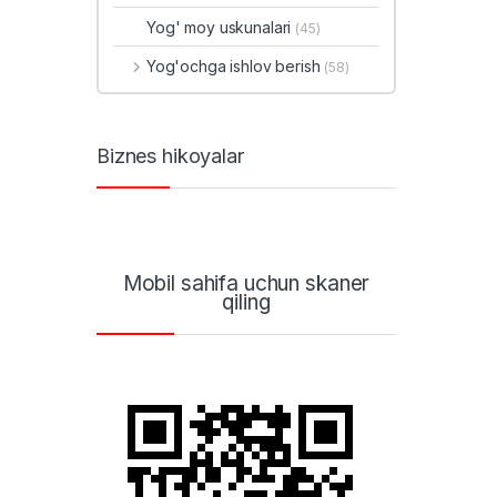
Yog' moy uskunalari
(45)
Yog'ochga ishlov berish
(58)
Biznes hikoyalar
Mobil sahifa uchun skaner
qiling