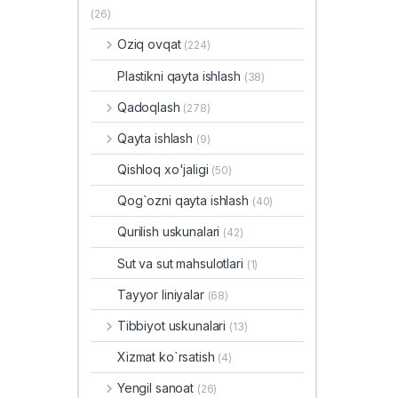
(26)
Oziq ovqat
(224)
Plastikni qayta ishlash
(38)
Qadoqlash
(278)
Qayta ishlash
(9)
Qishloq xo'jaligi
(50)
Qog`ozni qayta ishlash
(40)
Qurilish uskunalari
(42)
Sut va sut mahsulotlari
(1)
Tayyor liniyalar
(68)
Tibbiyot uskunalari
(13)
Xizmat ko`rsatish
(4)
Yengil sanoat
(26)