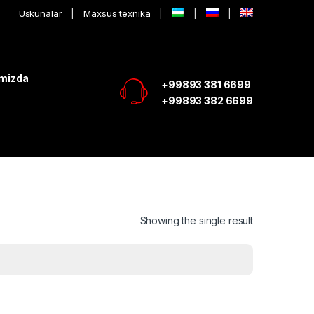
Uskunalar
Maxsus texnika
imizda
+99893 381 6699
+99893 382 6699
Showing the single result