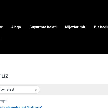
ar
Aloqa
Buyurtma holati
Mijozlarimiz
Biz haq
Q
ruz
ovqat
ri qalamchalari (kukuruz)