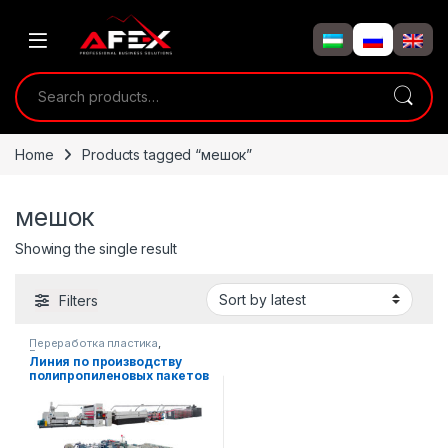
Skip to navigation
Skip to content
Search for:
Home
Products tagged “мешок”
мешок
Showing the single result
Filters
Переработка пластика
,
Готовые производственные
Линия по производству
линии
полипропиленовых пакетов
(15000 шт/сутки)