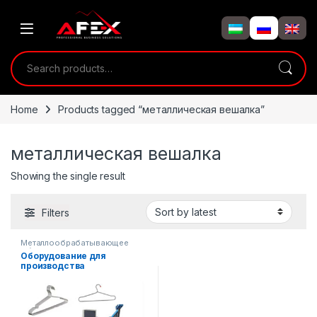
Skip to navigation
Skip to content
Search for:
Home
Products tagged “металлическая вешалка”
металлическая вешалка
Showing the single result
Filters
Металлообрабатывающее
оборудование
Оборудование для
производства
металлических вешалок