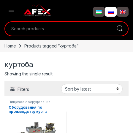
Skip to navigation
Skip to content
Search for:
Home
Products tagged “куртоба”
куртоба
Showing the single result
Filters
Пищевое оборудование
Оборудования по
производству курта