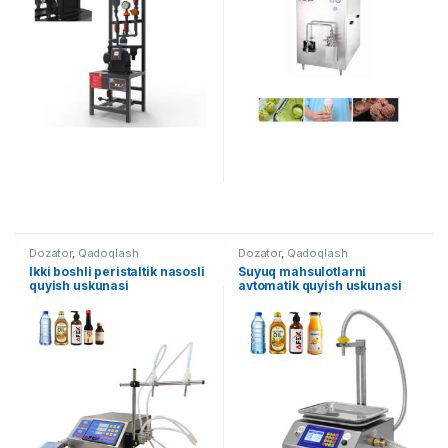
Dozator
,
Qadoqlash
Dozator
,
Qadoqlash
Ikki boshli peristaltik nasosli
Suyuq mahsulotlarni
quyish uskunasi
avtomatik quyish uskunasi
30-15000 ml