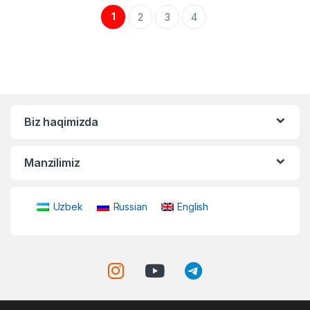
1
2
3
4
Biz haqimizda
Manzilimiz
Uzbek
Russian
English