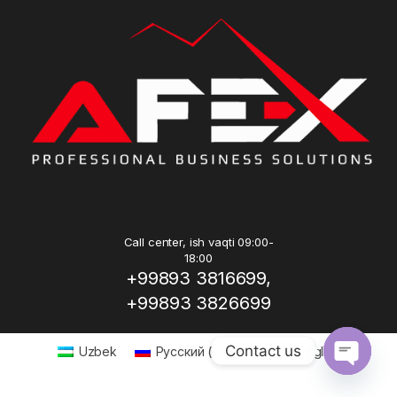
Call center, ish vaqti 09:00-
18:00
+99893 3816699,
+99893 3826699
Contact us
Uzbek
Русский
(
Russian
)
English
Open ch