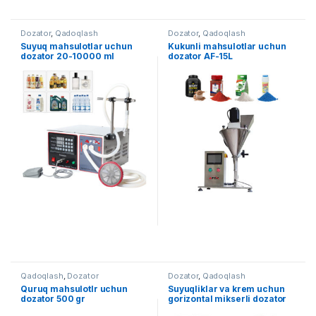
Dozator
,
Qadoqlash
Dozator
,
Qadoqlash
Suyuq mahsulotlar uchun
Kukunli mahsulotlar uchun
dozator 20-10000 ml
dozator AF-15L
Qadoqlash
,
Dozator
Dozator
,
Qadoqlash
Quruq mahsulotlr uchun
Suyuqliklar va krem uchun
dozator 500 gr
gorizontal mikserli dozator
(300-3000ml)