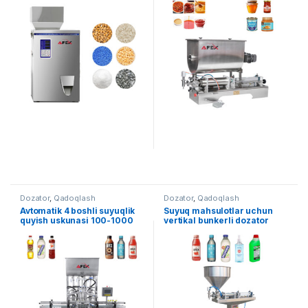
Dozator
,
Qadoqlash
Dozator
,
Qadoqlash
Avtomatik 4 boshli suyuqlik
Suyuq mahsulotlar uchun
quyish uskunasi 100-1000
vertikal bunkerli dozator
ml
uskunasi AF-BVD500