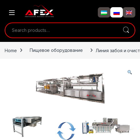
Skip to navigation
Skip to content
Search for:
Home
Пищевое оборудование
Линия забоя и очис