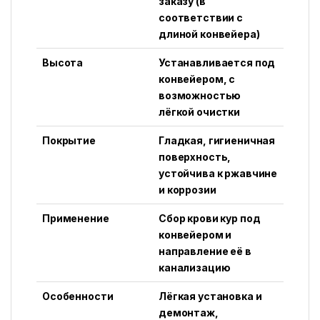
заказу (в
соответствии с
длиной конвейера)
Высота
Устанавливается под
конвейером, с
возможностью
лёгкой очистки
Покрытие
Гладкая, гигиеничная
поверхность,
устойчива к ржавчине
и коррозии
Применение
Сбор крови кур под
конвейером и
направление её в
канализацию
Особенности
Лёгкая установка и
демонтаж,