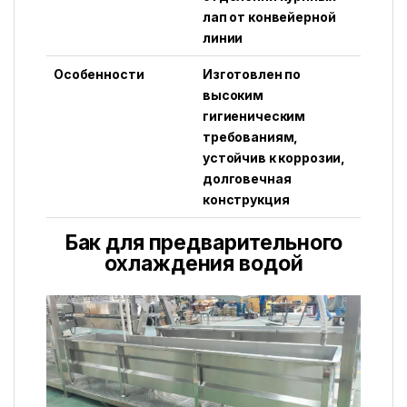
лап от конвейерной
линии
Особенности
Изготовлен по
высоким
гигиеническим
требованиям,
устойчив к коррозии,
долговечная
конструкция
Бак для предварительного
охлаждения водой