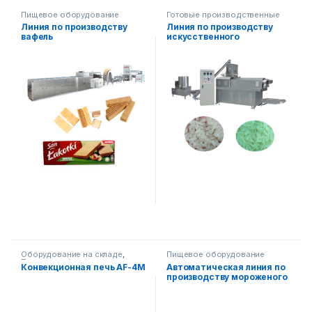
Пищевое оборудование
Готовые производственные
линии
,
Пищевое
Линия по производству
Линия по производству
оборудование
вафель
искусственного
обогащенного риса 250-
300 кг/ч
Оборудование на складе
,
Пищевое оборудование
Пищевое оборудование
,
Конвекционная печь AF-4M
Автоматическая линия по
Кондитерские печи
производству мороженого