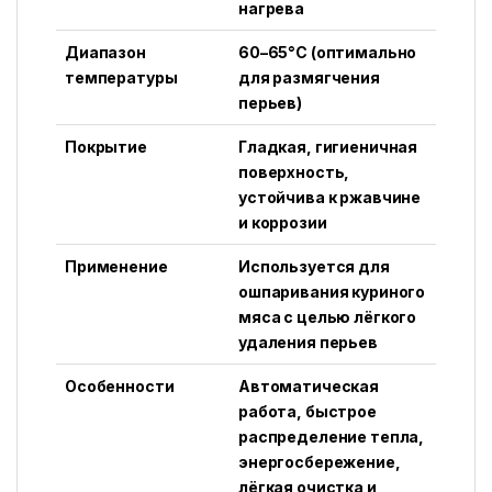
нагрева
Диапазон
60–65°C (оптимально
температуры
для размягчения
перьев)
Покрытие
Гладкая, гигиеничная
поверхность,
устойчива к ржавчине
и коррозии
Применение
Используется для
ошпаривания куриного
мяса с целью лёгкого
удаления перьев
Особенности
Автоматическая
работа, быстрое
распределение тепла,
энергосбережение,
лёгкая очистка и