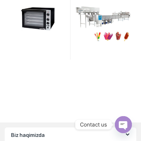
Contact us
Biz haqimizda
Open ch