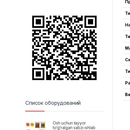
П
Ти
Н
Ти
М
С
Т
Р
В
Список оборудований
Osh uchun tayyor
to‘g‘ralgan sabzi ishlab