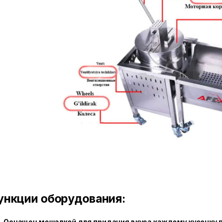
ункции оборудования:
Оснащен мешалкой для придания вкуса каждому кусочку п