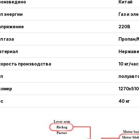
роизведено
Китай
п энергии
Газ и эл
апряжение
220В
п газа
Пропан/
атериал
Нержаве
корость производства
10 кг/час
ип
полуавт
азмер
1270x51
ес
40 кг