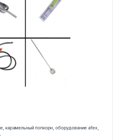
ие
,
карамельный попкорн
,
оборудование afex
,
о