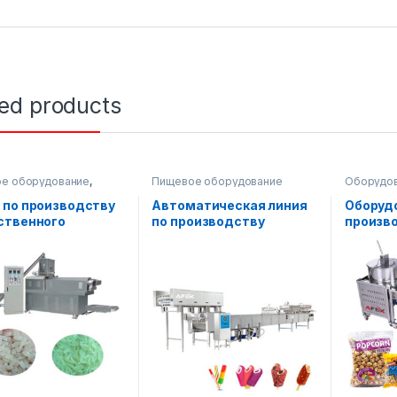
ted products
е оборудование
,
Пищевое оборудование
Оборудов
е производственные
Пищевое 
 по производству
Автоматическая линия
Оборуд
ственного
по производству
произв
щенного риса 250-
мороженого
америк
/ч
(караме
попкор