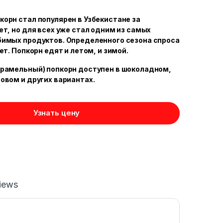
орн стал популярен в Узбекистане за
ет, но для всех уже стал одним из самых
бимых продуктов. Определенного сезона спроса
ет. Попкорн едят и летом, и зимой.
арамельный) попкорн доступен в шоколадном,
овом и других вариантах.
Узнать цену
iews