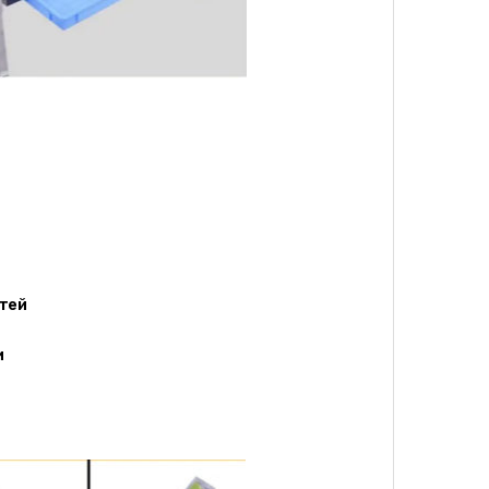
стей
и