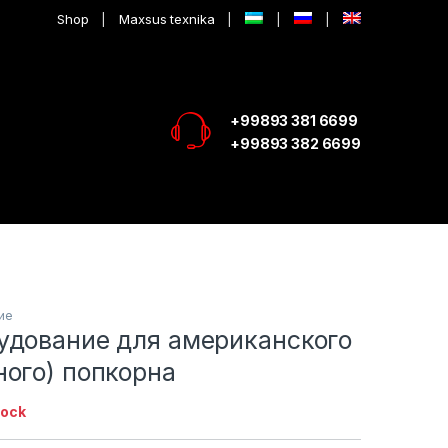
Shop
Maxsus texnika
+99893 381 6699
+99893 382 6699
ие
удование для американского
ного) попкорна
tock