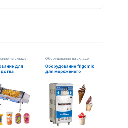
ание на складе
,
Оборудование на складе
,
оборудование
Пищевое оборудование
ование для
Оборудование frigomix
одства
для мороженого
анского
льного)
на