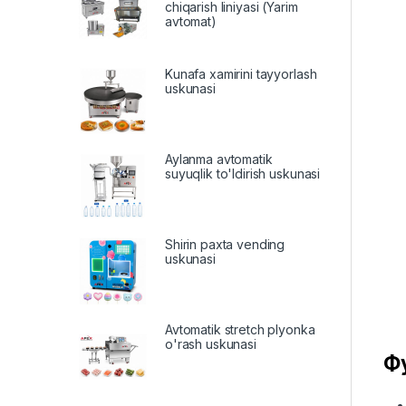
chiqarish liniyasi (Yarim
avtomat)
Kunafa xamirini tayyorlash
uskunasi
Aylanma avtomatik
suyuqlik to'ldirish uskunasi
Shirin paxta vending
uskunasi
Avtomatik stretch plyonka
o'rash uskunasi
Ф