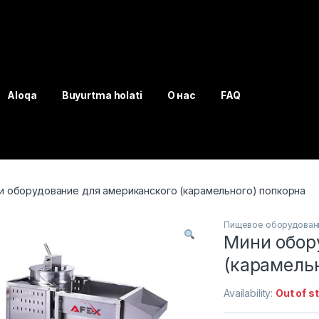
Aloqa
Buyurtma holati
О нас
FAQ
и оборудование для американского (карамельного) попкорна
Пищевое оборудован
Мини обор
(карамель
Availability:
Out of s