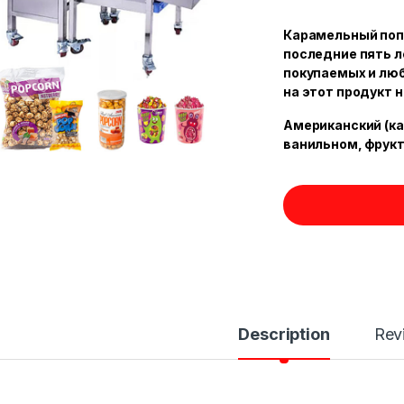
Карамельный попк
последние пять л
покупаемых и лю
на этот продукт н
Американский (к
ванильном, фрукт
Description
Rev