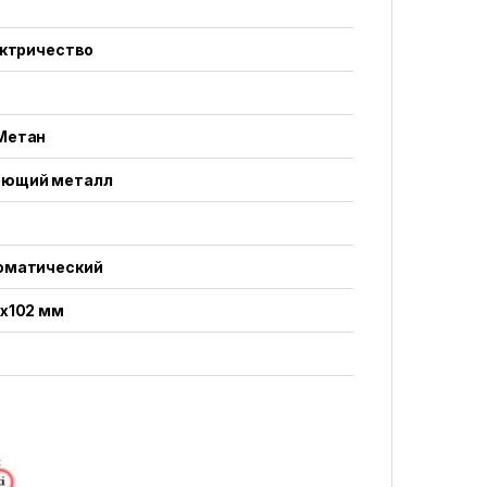
ектричество
Метан
ющий металл
оматический
0x102 мм