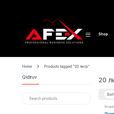
Skip to navigation
Skip to content
Shop
Home
Products tagged “20 литр”
Qidiruv
20 л
Search for:
Водны
обору
Прои