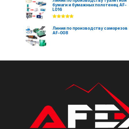
Линия по производству туалетной
бумаги и бумажных полотенец AF-
L016
Rated
5.00
out of 5
Линия по производству саморезов
AF-008