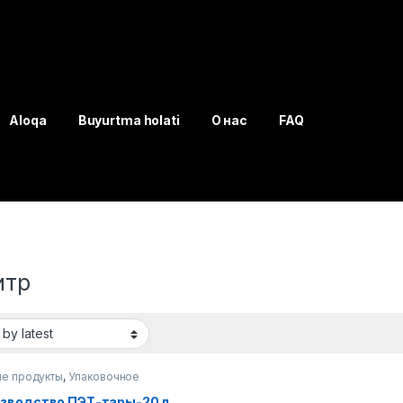
Aloqa
Buyurtma holati
О нас
FAQ
итр
е продукты
,
Упаковочное
дование
зводство ПЭТ-тары-20 л