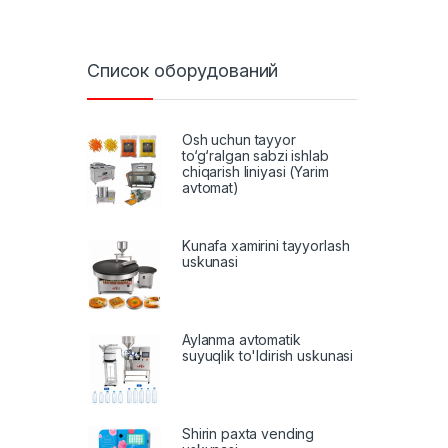
Список оборудований
Osh uchun tayyor
to‘g‘ralgan sabzi ishlab
chiqarish liniyasi (Yarim
avtomat)
Kunafa xamirini tayyorlash
uskunasi
Aylanma avtomatik
suyuqlik to'ldirish uskunasi
Shirin paxta vending