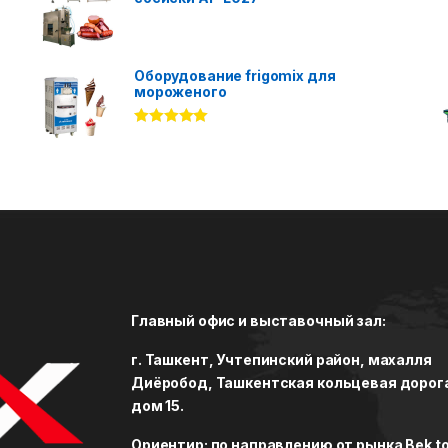
Оборудование frigomix для
мороженого
Rated
5.00
out of 5
Главный офис и выставочный зал:
г. Ташкент, Учтепинский район, махалля
Диёробод, Ташкентская кольцевая дорог
дом 15.
Ориентир: по направлению от рынка Bek to