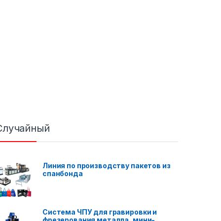
Случайный
Линия по производству пакетов из
спанбонда
Система ЧПУ для гравировки и
фрезерования металла, мини-