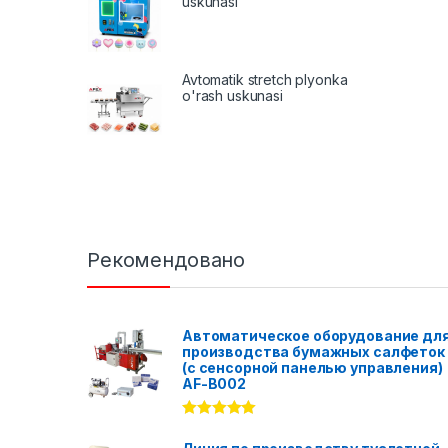
uskunasi
Avtomatik stretch plyonka
o'rash uskunasi
Рекомендовано
Автоматическое оборудование дл
производства бумажных салфеток
(с сенсорной панелью управления)
AF-B002
Rated
5.00
out of 5