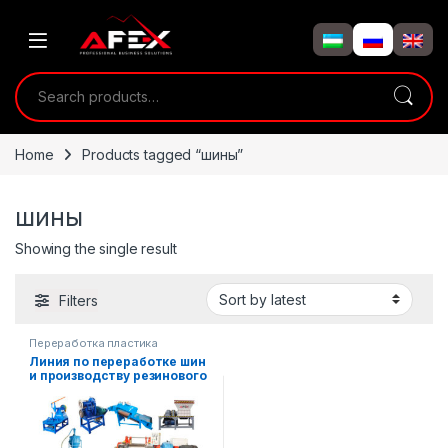
Skip to navigation
Skip to content
Search for:
Home
Products tagged “шины”
шины
Showing the single result
Filters
Переработка пластика
Линия по переработке шин
и производству резинового
порошка