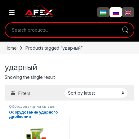
Skip to navigation
Skip to content
Search for:
Home
Products tagged “ударный”
ударный
Showing the single result
Filters
Оборудование на складе
,
Сельскохозяйственная
Оборудование ударного
техника
дробления