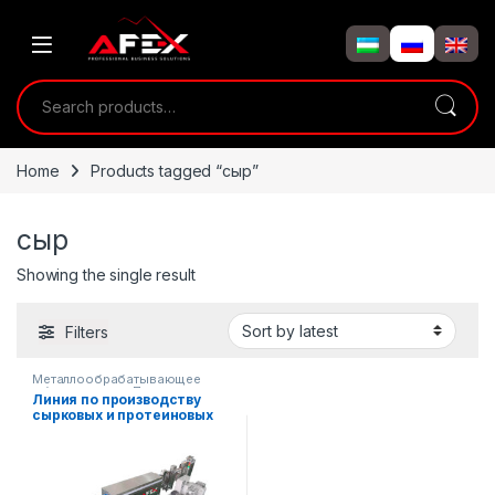
Skip to navigation
Skip to content
Search for:
Home
Products tagged “сыр”
сыр
Showing the single result
Filters
Металлообрабатывающее
оборудование
,
Пищевое
Линия по производству
оборудование
сырковых и протеиновых
батончиков