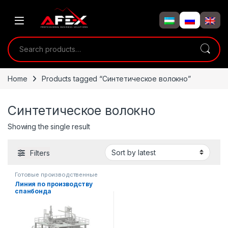
Skip to navigation
Skip to content
Search for:
Home
Products tagged “Синтетическое волокно”
Синтетическое волокно
Showing the single result
Filters
Готовые производственные
линии
Линия по производству
спанбонда