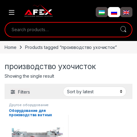
Skip to navigation
Skip to content
Search for:
Home
Products tagged “производство ухочисток”
производство ухочисток
Showing the single result
Filters
Другое оборудование
Оборудование для
производства ватных
палочек (ухочисток)