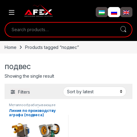
Skip to navigation
Skip to content
Search for:
Home
Products tagged “подвес”
подвес
Showing the single result
Filters
Металлообрабатывающее
оборудование
,
Строительное
Линия по производству
оборудование
аграфа (подвеса)