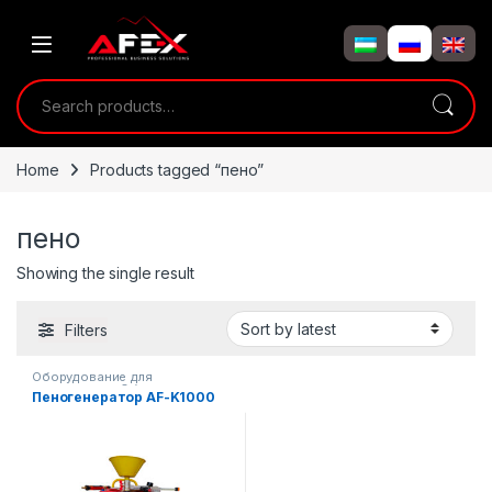
Skip to navigation
Skip to content
Search for:
Home
Products tagged “пено”
пено
Showing the single result
Filters
Оборудование для
автосервиса
,
Оборудование
Пеногенератор AF-K1000
на складе