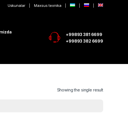
Uskunalar
Maxsus texnika
imizda
+99893 381 6699
+99893 382 6699
Showing the single result