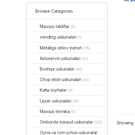
Browse Categories
Maxsus takliflar
(2)
vending uskunalari
(1)
Metallga ishlov berish
(115)
Avtoservis uskunalari
(41)
Boshqa uskunalar
(30)
Chop etish uskunalari
(41)
Katta loyihalar
(6)
Lazer uskunalari
(18)
Maxsus texnika
(5)
Omborda mavjud uskunalar
(122)
Showing t
Oyna va rom uchun uskunalar