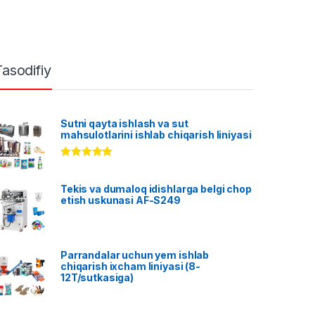
Tasodifiy
Sutni qayta ishlash va sut
mahsulotlarini ishlab chiqarish liniyasi
Rated
5.00
out of 5
Tekis va dumaloq idishlarga belgi chop
etish uskunasi AF-S249
Parrandalar uchun yem ishlab
chiqarish ixcham liniyasi (8-
12T/sutkasiga)