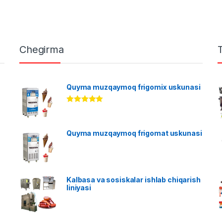
Chegirma
Quyma muzqaymoq frigomix uskunasi
Rated
5.00
out of 5
Quyma muzqaymoq frigomat uskunasi
Kalbasa va sosiskalar ishlab chiqarish
liniyasi