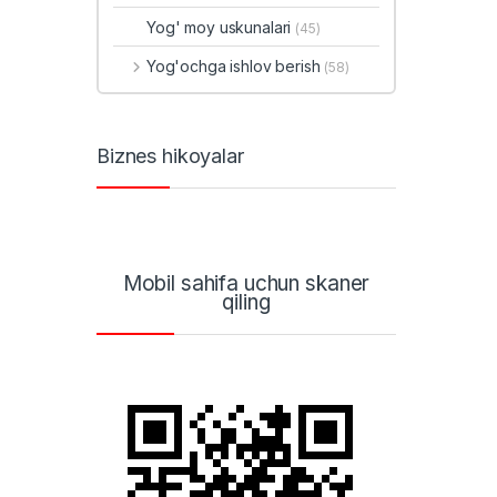
Yog' moy uskunalari
(45)
Yog'ochga ishlov berish
(58)
Biznes hikoyalar
Mobil sahifa uchun skaner
qiling