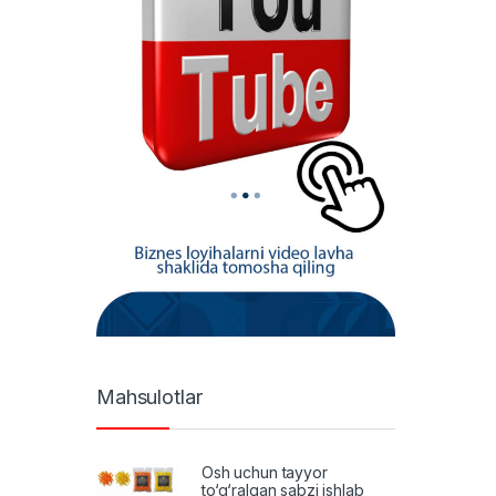
Mahsulotlar
Osh uchun tayyor
to‘g‘ralgan sabzi ishlab