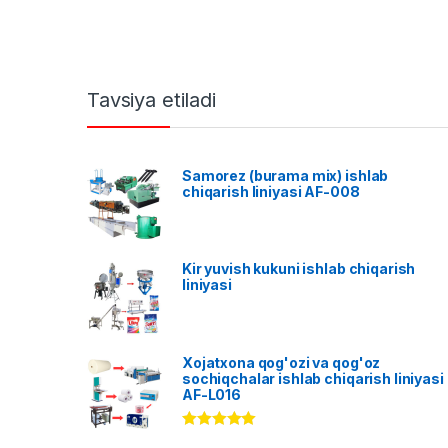
Tavsiya etiladi
Samorez (burama mix) ishlab
chiqarish liniyasi AF-008
Kir yuvish kukuni ishlab chiqarish
liniyasi
Xojatxona qog'ozi va qog'oz
sochiqchalar ishlab chiqarish liniyasi
AF-L016
Rated
5.00