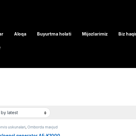
ar
Aloqa
Buyurtma holati
Mijozlarimiz
Biz haq
Q
rvis uskunalari
,
Omborda mavjud
lar
ik(peno) generator AF-K1000