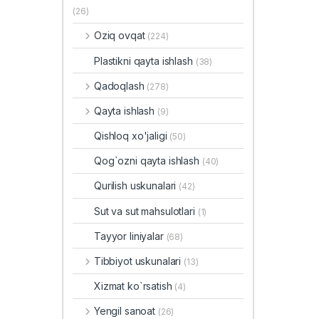
(26)
Oziq ovqat
(224)
Plastikni qayta ishlash
(38)
Qadoqlash
(278)
Qayta ishlash
(9)
Qishloq xo'jaligi
(50)
Qog`ozni qayta ishlash
(40)
Qurilish uskunalari
(42)
Sut va sut mahsulotlari
(1)
Tayyor liniyalar
(68)
Tibbiyot uskunalari
(13)
Xizmat ko`rsatish
(4)
Yengil sanoat
(26)