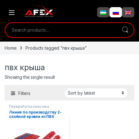
Skip to navigation
Skip to content
Search for:
Home
Products tagged “пвх крыша”
пвх крыша
Showing the single result
Filters
Переработка пластика
Линия по производству 2-
слойной кровли из ПВХ
пластика (черепицы)