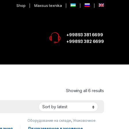
Shop
Maxsus texnika
+99893 381 6699
+99893 382 6699
Showing all 6 results
Оборудование на складе
,
Упаковочное
оборудование
ивания
Двухкамерное вакуумное