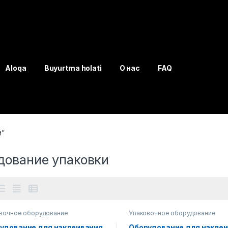
Aloqa
Buyurtma holati
О нас
FAQ
и”
дование упаковки
вочное оборудование
Упаковочное оборудование
удование для наклеивания
Оборудование для накле