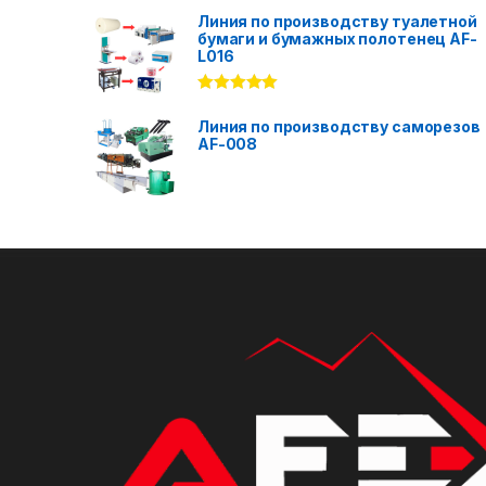
out of 5
Линия по производству туалетной
бумаги и бумажных полотенец AF-
L016
Rated
5.00
out of 5
Линия по производству саморезов
AF-008