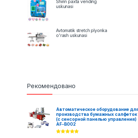
Shirin paxta vending
uskunasi
Avtomatik stretch plyonka
o'rash uskunasi
Рекомендовано
Автоматическое оборудование дл
производства бумажных салфеток
(с сенсорной панелью управления)
AF-B002
Rated
5.00