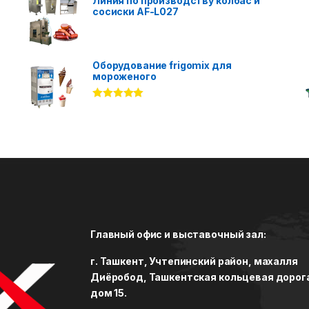
Линия по производству колбас и
сосиски AF-L027
Оборудование frigomix для
мороженого
Rated
5.00
out of 5
Главный офис и выставочный зал:
г. Ташкент, Учтепинский район, махалля
Диёробод, Ташкентская кольцевая дорог
дом 15.