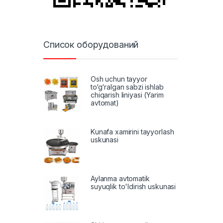
Список оборудований
Osh uchun tayyor
to‘g‘ralgan sabzi ishlab
chiqarish liniyasi (Yarim
avtomat)
Kunafa xamirini tayyorlash
uskunasi
Aylanma avtomatik
suyuqlik to'ldirish uskunasi