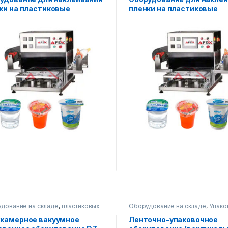
ки на пластиковые
пленки на пластиковые
ейнеры 4 формы
контейнеры 2 формы
дование на складе
,
пластиковых
Оборудование на складе
,
Упако
йнеров
,
Упаковочное
оборудование
дование
камерное вакуумное
Ленточно-упаковочное