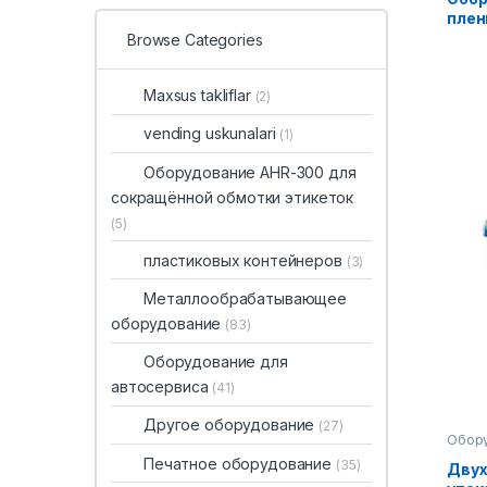
плен
конт
Browse Categories
Maxsus takliflar
(2)
vending uskunalari
(1)
Оборудование AHR-300 для
сокращённой обмотки этикеток
(5)
пластиковых контейнеров
(3)
Металлообрабатывающее
оборудование
(83)
Оборудование для
автосервиса
(41)
Другое оборудование
(27)
Обору
конте
Печатное оборудование
(35)
обору
Двух