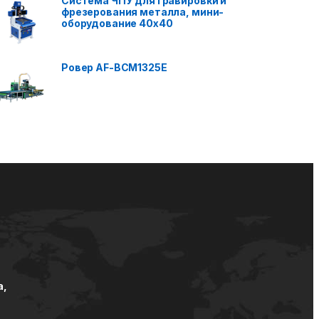
Система ЧПУ для гравировки и
фрезерования металла, мини-
оборудование 40x40
Ровер AF-BCM1325E
а,