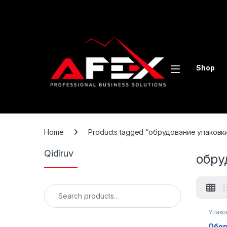
Skip to navigation
Skip to content
Shop
Home
Products tagged “обрудование упаковк
Qidiruv
обру
Search for:
Упако
Обор