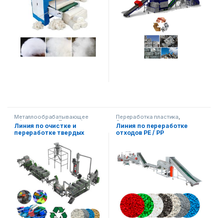
Металлообрабатывающее
Переработка пластика
,
оборудование
,
Переработка
Оборудование для
Линия по очистке и
Линия по переработке
пластика
переработки
переработке твердых
отходов PE / PP
полиэтиленовых и
полипропиленовых
пластиков