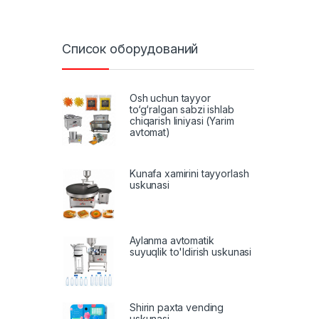
Список оборудований
Osh uchun tayyor
to‘g‘ralgan sabzi ishlab
chiqarish liniyasi (Yarim
avtomat)
Kunafa xamirini tayyorlash
uskunasi
Aylanma avtomatik
suyuqlik to'ldirish uskunasi
Shirin paxta vending
uskunasi