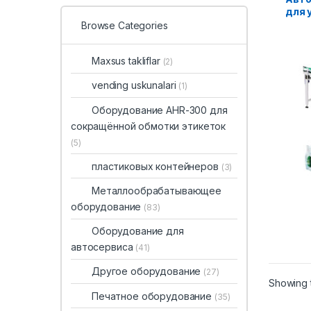
для 
в бл
Browse Categories
Maxsus takliflar
(2)
vending uskunalari
(1)
Оборудование AHR-300 для
сокращённой обмотки этикеток
(5)
пластиковых контейнеров
(3)
Металлообрабатывающее
оборудование
(83)
Оборудование для
автосервиса
(41)
Другое оборудование
(27)
Showing t
Печатное оборудование
(35)