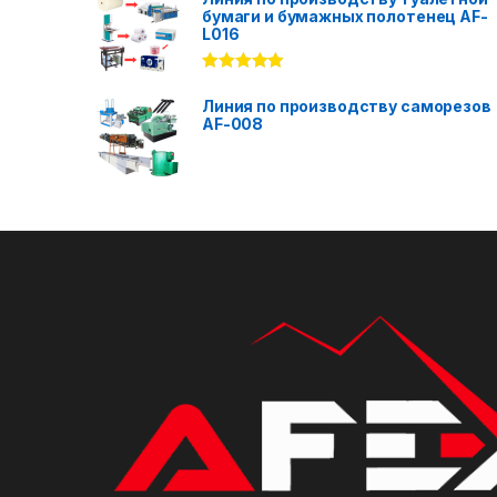
бумаги и бумажных полотенец AF-
L016
Rated
5.00
out of 5
Линия по производству саморезов
AF-008