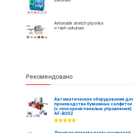
Avtomatik stretch plyonka
o'rash uskunasi
Рекомендовано
Автоматическое оборудование дл
производства бумажных салфеток
(с сенсорной панелью управления)
AF-B002
Rated
5.00
out of 5
Линия по производству туалетной