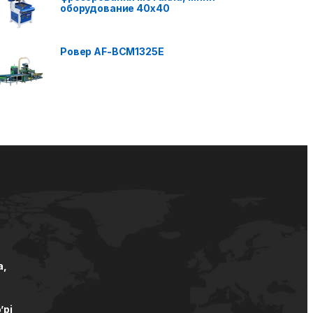
оборудование 40x40
Ровер AF-BCM1325E
а,
’pi