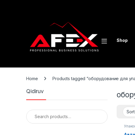
Skip to navigation
Skip to content
Shop
Home
Products tagged “оборудование для упа
Qidiruv
обор
Search for:
Упако
Авто