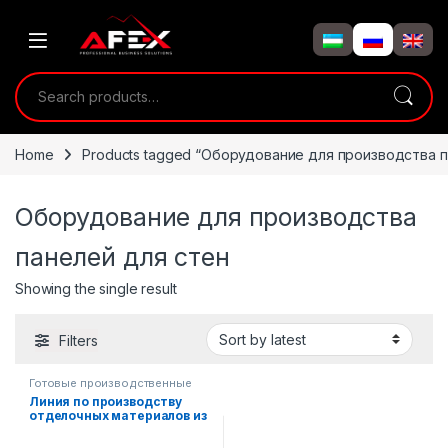
Skip to navigation
Skip to content
Search for:
Home
Products tagged “Оборудование для производства п
Оборудование для производства
панелей для стен
Showing the single result
Filters
Готовые производственные
линии
,
Линия по производству
Металлообрабатывающее
отделочных материалов из
оборудование
полиуретановой изоляции