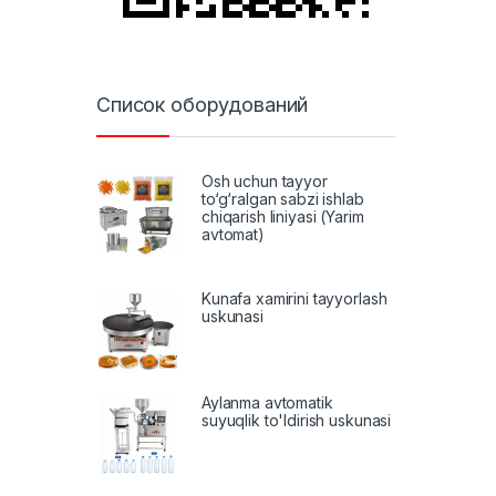
Список оборудований
Osh uchun tayyor
to‘g‘ralgan sabzi ishlab
chiqarish liniyasi (Yarim
avtomat)
Kunafa xamirini tayyorlash
uskunasi
Aylanma avtomatik
suyuqlik to'ldirish uskunasi