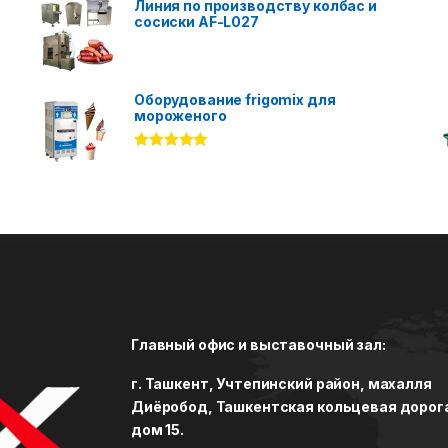
Линия по производству колбас и
сосиски AF-L027
Оборудование frigomix для
мороженого
Rated
5.00
out of 5
Главный офис и выставочный зал:
г. Ташкент, Учтепинский район, махалля
Диёробод, Ташкентская кольцевая дорог
дом 15.