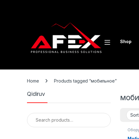
Skip to navigation
Skip to content
Shop
Home
Products tagged “мобильное”
Qidiruv
моби
Search for:
Обору
обору
Моби