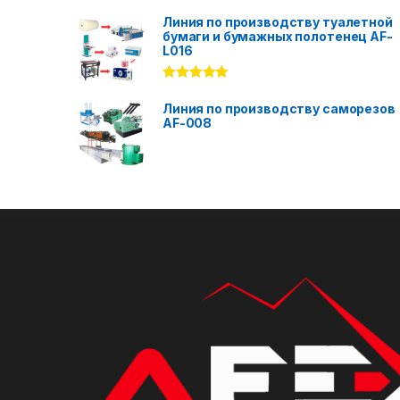
Rated
5.00
out of 5
Линия по производству туалетной
бумаги и бумажных полотенец AF-
L016
Rated
5.00
out of 5
Линия по производству саморезов
AF-008