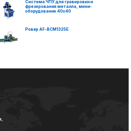
Система ЧПУ для гравировки и
фрезерования металла, мини-
оборудование 40x40
Ровер AF-BCM1325E
а,