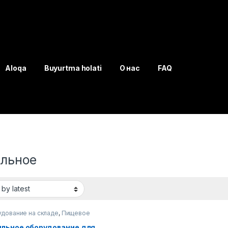
Aloqa
Buyurtma holati
О нас
FAQ
льное
дование на складе
,
Пищевое
дование
льное оборудование для