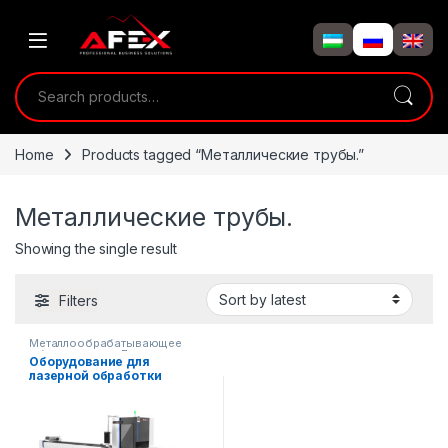
Skip to navigation
Skip to content
Search for:
Home
Products tagged “Металлические трубы.”
Металлические трубы.
Showing the single result
Filters
Металлообрабатывающее
оборудование
,
Лазерное
Оборудование для
оборудование
лазерной обработки
металлических труб