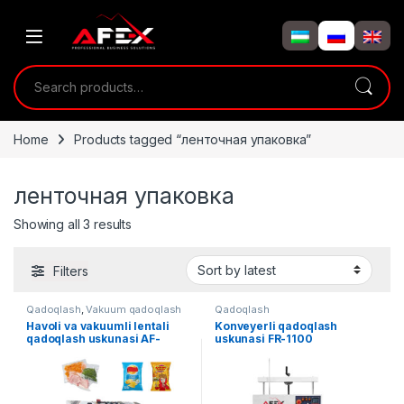
Skip to navigation
Skip to content
Search for:
Home
Products tagged “ленточная упаковка”
ленточная упаковка
Showing all 3 results
Filters
Qadoqlash
,
Vakuum qadoqlash
Qadoqlash
Havoli va vakuumli lentali
Konveyerli qadoqlash
qadoqlash uskunasi AF-
uskunasi FR-1100
LF1080