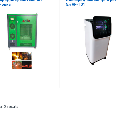
новка
5л AF-T01
ll 2 results