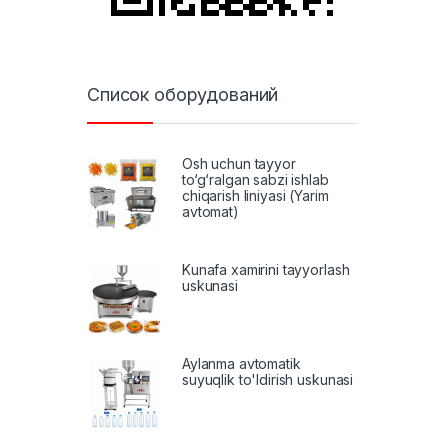
Список оборудований
Osh uchun tayyor
to‘g‘ralgan sabzi ishlab
chiqarish liniyasi (Yarim
avtomat)
Kunafa xamirini tayyorlash
uskunasi
Aylanma avtomatik
suyuqlik to'ldirish uskunasi