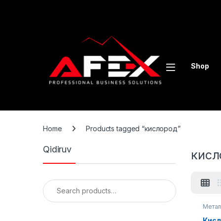
Skip to navigation
Skip to content
Shop
Home
Products tagged “кислород”
Qidiruv
кисл
Search for:
Мета
обору
Кисл