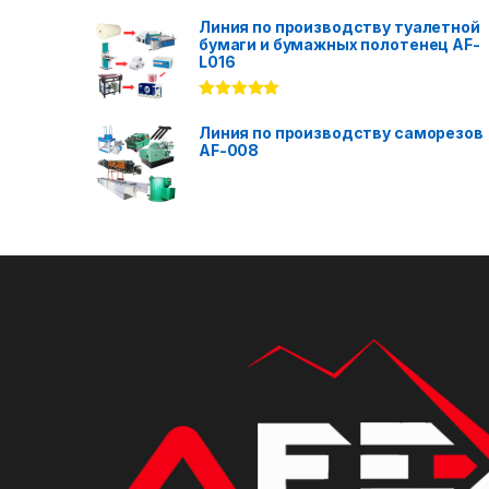
Rated
5.00
out of 5
Линия по производству туалетной
бумаги и бумажных полотенец AF-
L016
Rated
5.00
out of 5
Линия по производству саморезов
AF-008