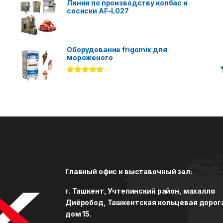
Линия по производству колбас и
сосиски AF-L027
Оборудование frigomix для
мороженого
Rated
5.00
out of 5
Главный офис и выставочный зал:
г. Ташкент, Учтепинский район, махалля
Диёробод, Ташкентская кольцевая дорог
дом 15.