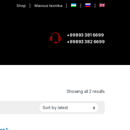
Shop
Maxsus texnika
+99893 381 6699
+99893 382 6699
Showing all 2 results
р 1-