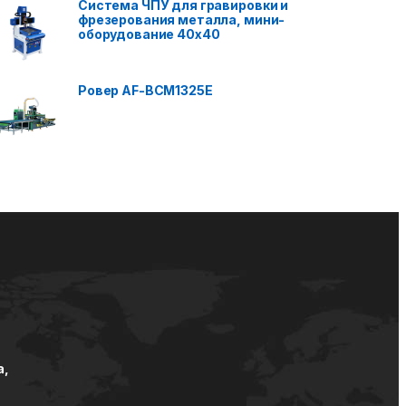
Система ЧПУ для гравировки и
фрезерования металла, мини-
оборудование 40x40
Ровер AF-BCM1325E
а,