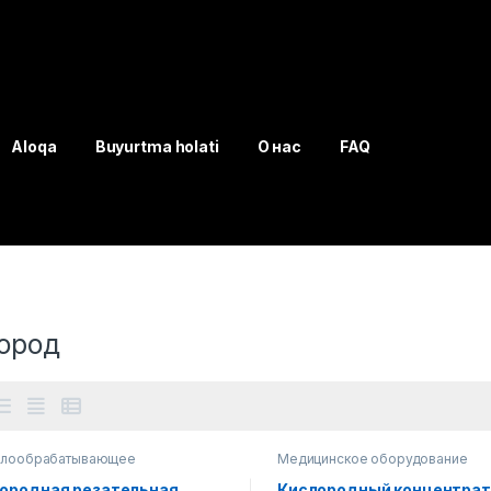
Aloqa
Buyurtma holati
О нас
FAQ
ород
ллообрабатывающее
Медицинское оборудование
дование
ородная резательная
Кислородный концентрато