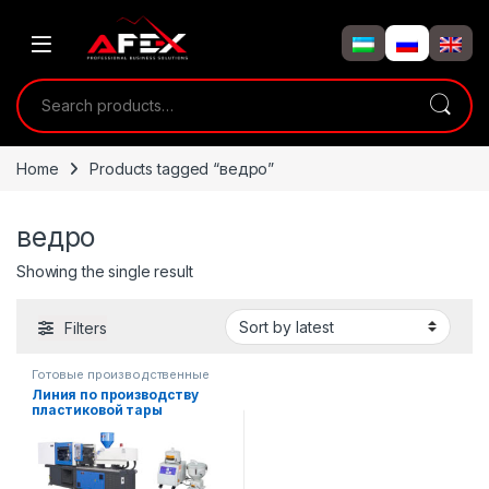
Skip to navigation
Skip to content
Search for:
Home
Products tagged “ведро”
ведро
Showing the single result
Filters
Готовые производственные
линии
Линия по производству
пластиковой тары