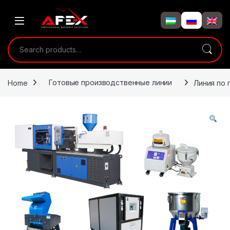
Skip to navigation
Skip to content
Search for:
Home
Готовые производственные линии
Линия по 