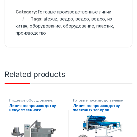
Category:
Готовые производственные линии
Tags:
afexuz
,
ведро
,
ведро
,
ведро
,
из
китая
,
оборудование
,
оборудование
,
пластик
,
производство
Related products
Пищевое оборудование
,
Готовые производственные
Готовые производственные
линии
,
Линия по производству
Линия по производству
линии
Металлообрабатывающее
искусственного
железных заборов
оборудование
обогащенного риса 250-
300 кг/ч