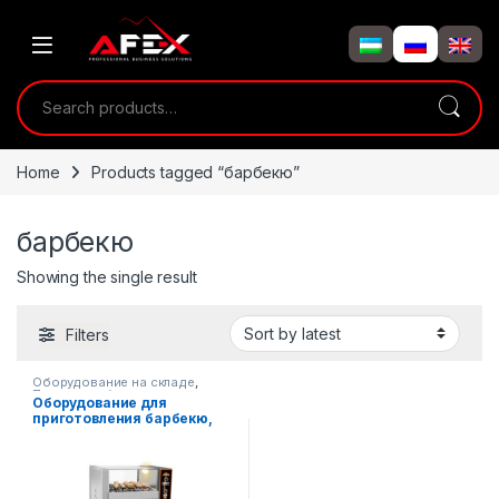
Skip to navigation
Skip to content
Search for:
Home
Products tagged “барбекю”
барбекю
Showing the single result
Filters
Оборудование на складе
,
Пищевое оборудование
Оборудование для
приготовления барбекю,
шашлык, гриль с
керамическим
нагревателем