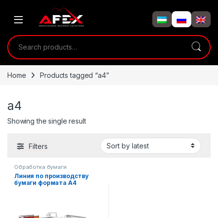
Skip to navigation
Skip to content
Search for:
Home
Products tagged “а4”
а4
Showing the single result
Filters
Обработка бумаги
Линия по производству
бумаги формата А4