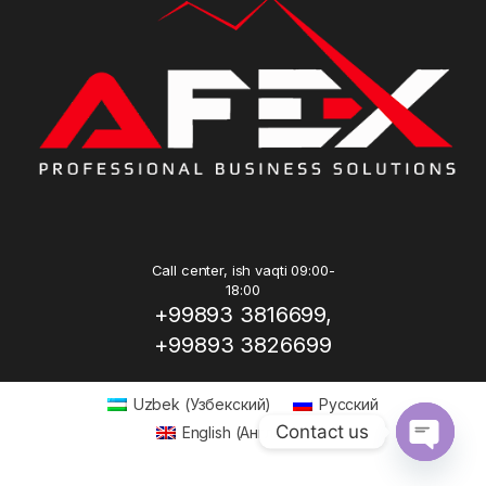
Call center, ish vaqti 09:00-
18:00
+99893 3816699,
+99893 3826699
Uzbek
(
Узбекский
)
Русский
Contact us
English
(
Английский
)
Open ch