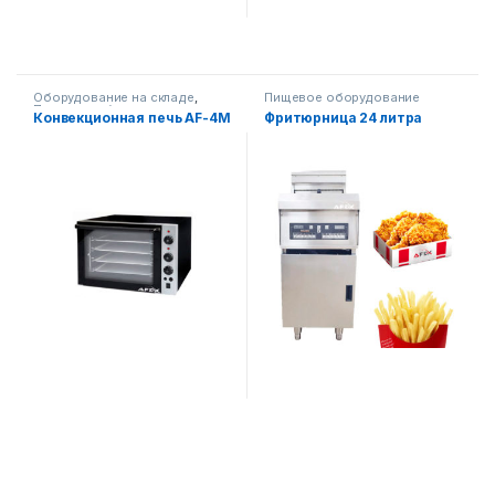
Оборудование на складе
,
Пищевое оборудование
Пищевое оборудование
,
Конвекционная печь AF-4M
Фритюрница 24 литра
Кондитерские печи