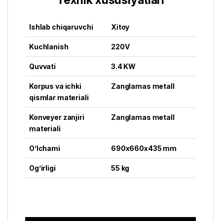
Texnik xususiyatlari
Ishlab chiqaruvchi
Xitoy
Kuchlanish
220V
Quvvati
3.4 KW
Korpus va ichki
Zanglamas metall
qismlar materiali
Konveyer zanjiri
Zanglamas metall
materiali
O’lchami
690x660x435 mm
Og’irligi
55 kg