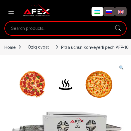
Skip to navigation
Skip to content
Search for:
Home
Oziq ovqat
Pitsa uchun konveyerli pech AFP-10