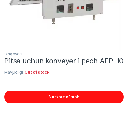
Oziq ovqat
Pitsa uchun konveyerli pech AFP-10
Mavjudligi:
Out of stock
Narxni so'rash