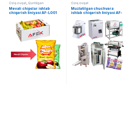
Oziq ovqat
,
Quritilgan
Oziq ovqat
mahsulotlar
Mevali chipslar ishlab
Muzlatilgan chuchvara
chiqarish liniyasi AF-L001
ishlab chiqarish liniyasi AF-
L017