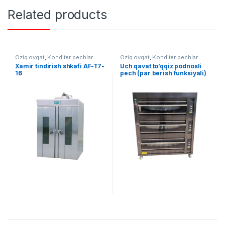
Related products
Oziq ovqat
,
Konditer pechlar
Oziq ovqat
,
Konditer pechlar
Xamir tindirish shkafi AF-T7-
Uch qavat to’qqiz podnosli
16
pech (par berish funksiyali)
AF-YCQ-9D-S