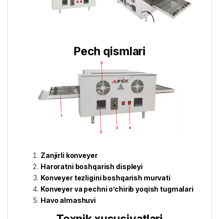
Pech qismlari
Zanjirli konveyer
Haroratni boshqarish displeyi
Konveyer tezligini boshqarish murvati
Konveyer va pechni o’chirib yoqish tugmalari
Havo almashuvi