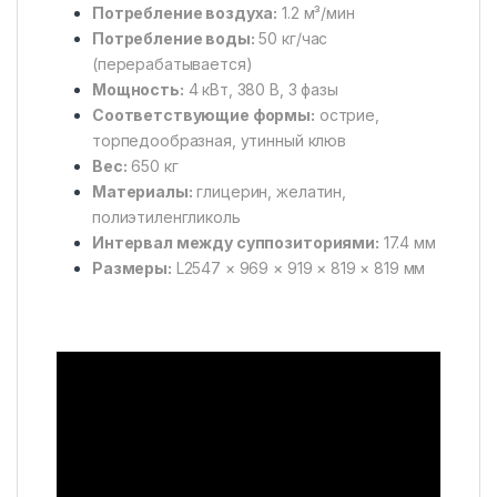
Потребление воздуха:
1.2 м³/мин
Потребление воды:
50 кг/час
(перерабатывается)
Мощность:
4 кВт, 380 В, 3 фазы
Соответствующие формы:
острие,
торпедообразная, утинный клюв
Вес:
650 кг
Материалы:
глицерин, желатин,
полиэтиленгликоль
Интервал между суппозиториями:
17.4 мм
Размеры:
L2547 × 969 × 919 × 819 × 819 мм