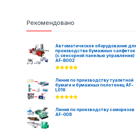
Рекомендовано
Автоматическое оборудование дл
производства бумажных салфеток
(с сенсорной панелью управления)
AF-B002
Rated
5.00
out of 5
Линия по производству туалетной
бумаги и бумажных полотенец AF-
L016
Rated
5.00
out of 5
Линия по производству саморезов
AF-008