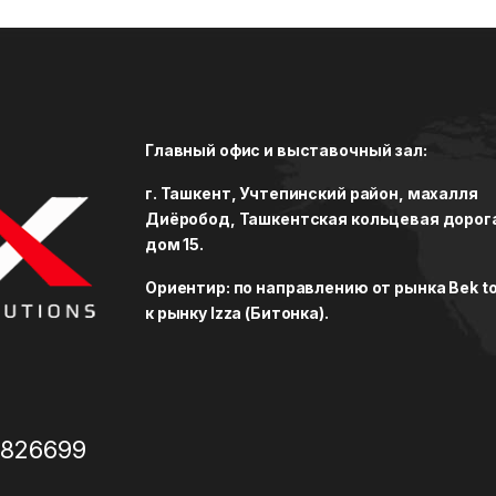
Главный офис и выставочный зал:
г. Ташкент, Учтепинский район, махалля
Диёробод, Ташкентская кольцевая дорог
дом 15.
Ориентир: по направлению от рынка Bek to
к рынку Izza (Битонка).
3826699