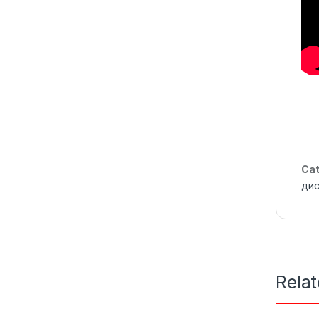
Cat
дис
Rela