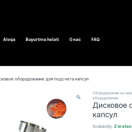
Aloqa
Buyurtma holati
О нас
FAQ
сковое оборудование для подсчета капсул
Оборудование на скл
оборудование
Дисковое 
капсул
Availability:
2 in stoc