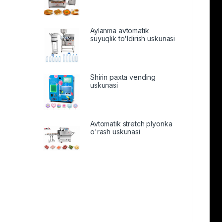
Aylanma avtomatik
suyuqlik to'ldirish uskunasi
Shirin paxta vending
uskunasi
Avtomatik stretch plyonka
o'rash uskunasi