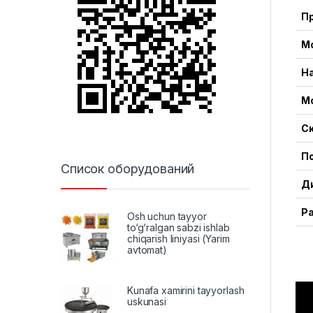
П
М
Н
М
С
П
Список оборудований
Д
Р
Osh uchun tayyor
to‘g‘ralgan sabzi ishlab
chiqarish liniyasi (Yarim
avtomat)
Kunafa xamirini tayyorlash
uskunasi