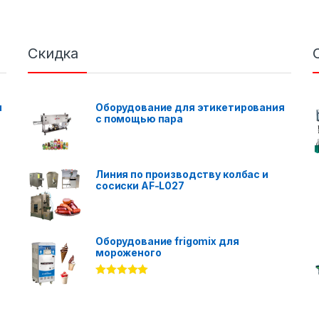
Скидка
я
Оборудование для этикетирования
с помощью пара
Линия по производству колбас и
сосиски AF-L027
Оборудование frigomix для
мороженого
Rated
5.00
out of 5