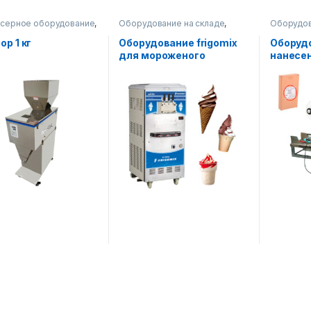
серное оборудование
,
Оборудование на складе
,
Оборудов
ование на складе
,
Пищевое оборудование
Упаковоч
очное оборудование
р 1 кг
Оборудование frigomix
Оборуд
для мороженого
нанесен
этикето