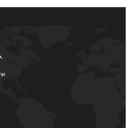
а,
’pi