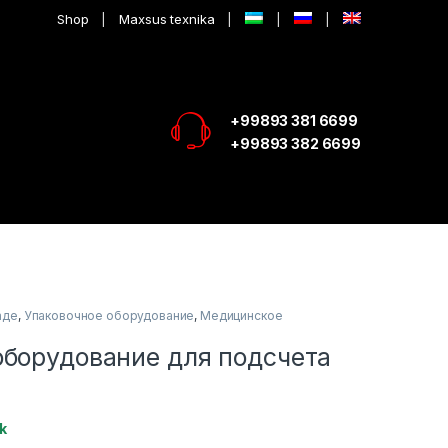
Shop
Maxsus texnika
+99893 381 6699
+99893 382 6699
аде
,
Упаковочное оборудование
,
Медицинское
оборудование для подсчета
k