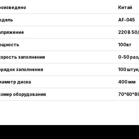
роизведено
Китай
одель
AF-045
апряжение
220 В 50
ощность
100вт
корость заполнения
0-50 раз
орядок заполнения
100 штук
иаметр диска
400 мм
азмер оборудования
70*60*8