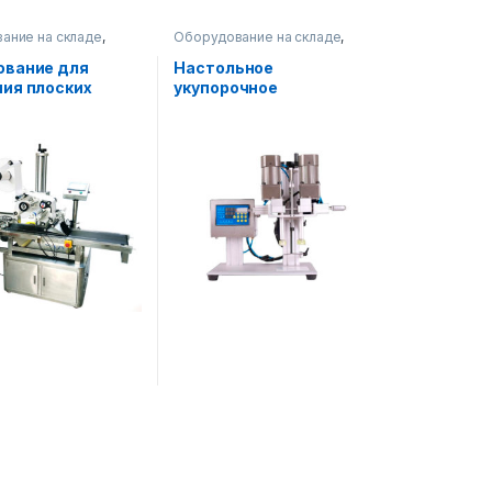
ание на складе
,
Оборудование на складе
,
ное оборудование
Водные продукты
,
Упаковочное оборудование
ование для
Настольное
ия плоских
укупорочное
к на картон
оборудование