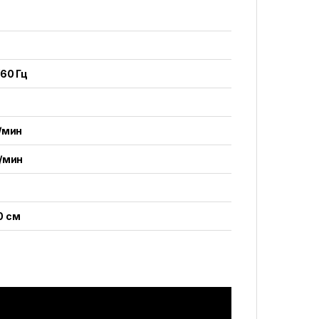
/60 Гц
/мин
/мин
0 см