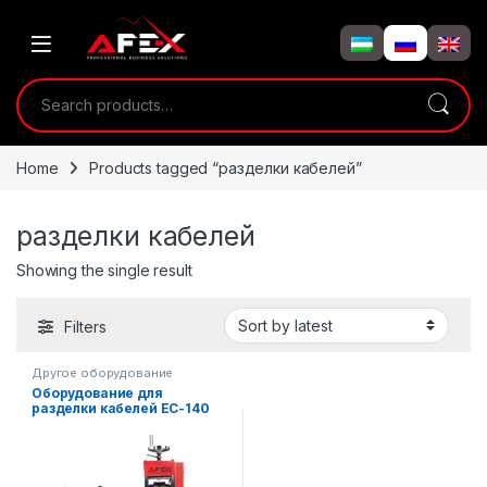
Skip to navigation
Skip to content
Search for:
Home
Products tagged “разделки кабелей”
разделки кабелей
Showing the single result
Filters
Другое оборудование
Оборудование для
разделки кабелей EC-140