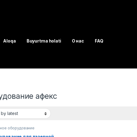
Aloqa
Buyurtma holati
О нас
FAQ
удование афекс
ное оборудование
удование для лазерной