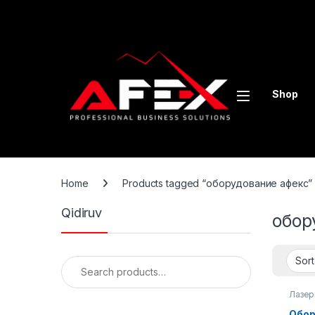
Skip to navigation
Skip to content
Shop
Home
Products tagged “оборудование афекс”
Qidiruv
обор
Search for:
Лазер
Обор