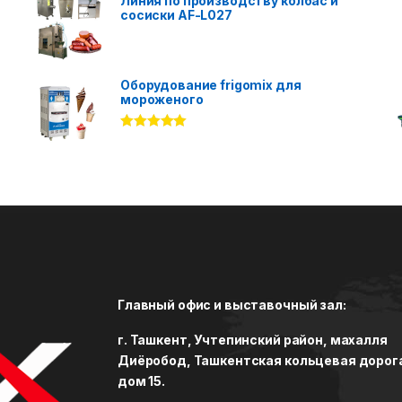
Линия по производству колбас и
сосиски AF-L027
Оборудование frigomix для
мороженого
Rated
5.00
out of 5
Главный офис и выставочный зал:
г. Ташкент, Учтепинский район, махалля
Диёробод, Ташкентская кольцевая дорог
дом 15.