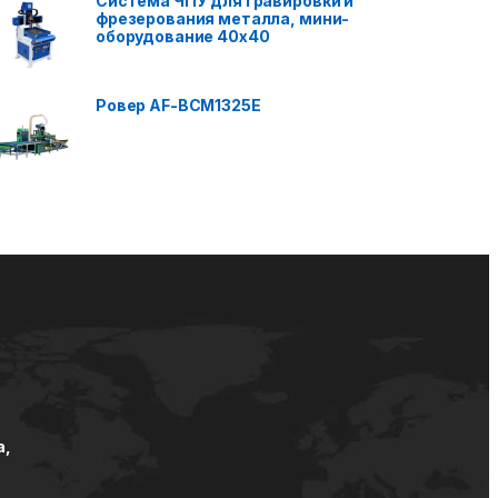
Система ЧПУ для гравировки и
фрезерования металла, мини-
оборудование 40x40
Ровер AF-BCM1325E
а,