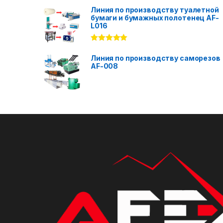
out of 5
Линия по производству туалетной
бумаги и бумажных полотенец AF-
L016
Rated
5.00
out of 5
Линия по производству саморезов
AF-008