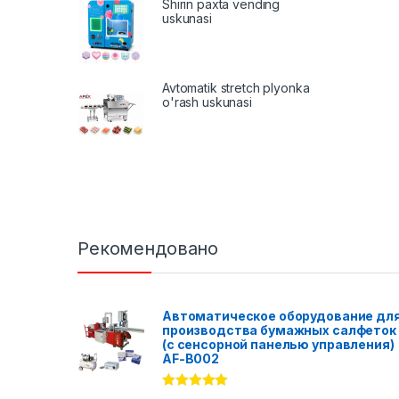
Shirin paxta vending
uskunasi
Avtomatik stretch plyonka
o'rash uskunasi
Рекомендовано
Автоматическое оборудование дл
производства бумажных салфеток
(с сенсорной панелью управления)
AF-B002
Rated
5.00