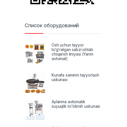
Список оборудований
Osh uchun tayyor
to‘g‘ralgan sabzi ishlab
chiqarish liniyasi (Yarim
avtomat)
Kunafa xamirini tayyorlash
uskunasi
Aylanma avtomatik
suyuqlik to'ldirish uskunasi