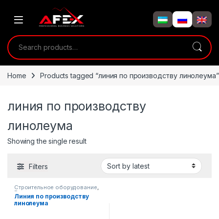
Skip to navigation
Skip to content
Search for:
Home
Products tagged “линия по производству линолеума”
линия по производству
линолеума
Showing the single result
Filters
Строительное оборудование
,
Готовые производственные
Линия по производству
линии
линолеума